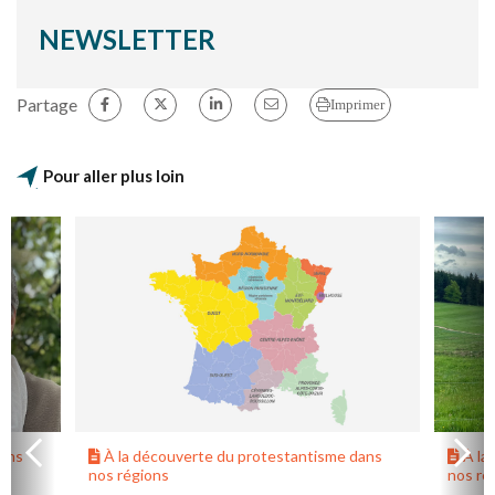
NEWSLETTER
Partage
Imprimer
Pour aller plus loin
dans
À la découverte du protestantisme dans
À la
nos régions
nos ré