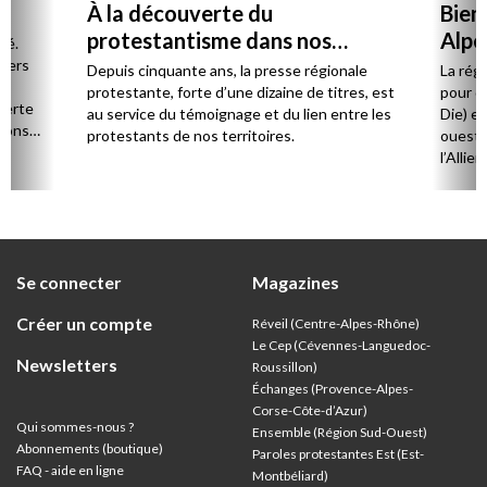
À la découverte du
Bien
protestantisme dans nos
Alpe
té.
régions
 vers
Depuis cinquante ans, la presse régionale
La rég
n,
protestante, forte d’une dizaine de titres, est
pour d
verte
au service du témoignage et du lien entre les
Die) et
sions
protestants de nos territoires.
ouest,
l’Allie
57 paro
et univ
Se connecter
Magazines
Créer un compte
Réveil (Centre-Alpes-Rhône)
Le Cep (Cévennes-Languedoc-
Newsletters
Roussillon)
Échanges (Provence-Alpes-
Corse-Côte-d’Azur
)
Qui sommes-nous ?
Ensemble (Région Sud-Ouest)
Abonnements (boutique)
Paroles protestantes Est (Est-
FAQ - aide en ligne
Montbéliard)