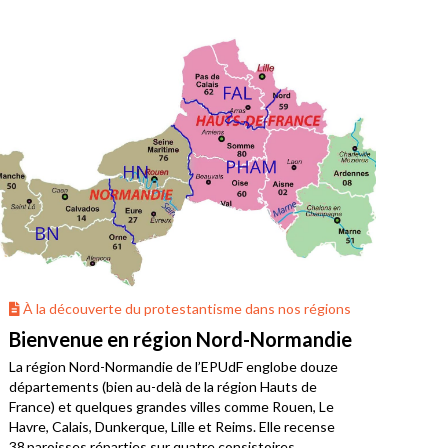
À la découverte du protestantisme dans nos régions
À 
Bienvenue en région Nord-Normandie
La 
La région Nord-Normandie de l’EPUdF englobe douze
Où v
départements (bien au-delà de la région Hauts de
Bret
France) et quelques grandes villes comme Rouen, Le
limo
Havre, Calais, Dunkerque, Lille et Reims. Elle recense
38 paroisses réparties sur quatre consistoires.