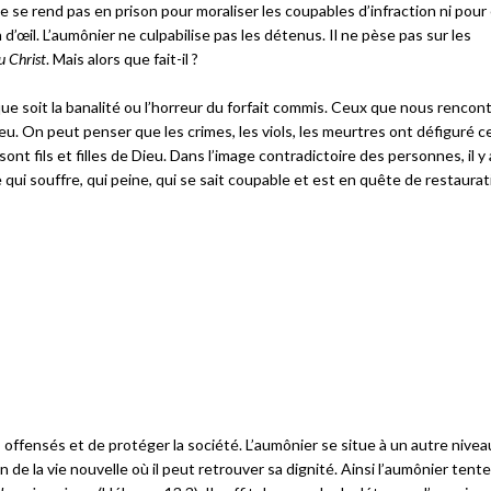
e se rend pas en prison pour moraliser les coupables d’infraction ni pour
’œil. L’aumônier ne culpabilise pas les détenus. Il ne pèse pas sur les
u Christ
. Mais alors que fait-il ?
 que soit la banalité ou l’horreur du forfait commis. Ceux que nous rencon
. On peut penser que les crimes, les viols, les meurtres ont défiguré c
sont fils et filles de Dieu. Dans l’image contradictoire des personnes, il y
qui souffre, qui peine, qui se sait coupable et est en quête de restaurat
Échanges
 offensés et de protéger la société. L’aumônier se situe à un autre niveau
de la vie nouvelle où il peut retrouver sa dignité. Ainsi l’aumônier tente