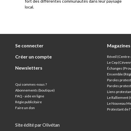
res
fort des différentes communautés dans leur paysage
local.
Se connecter
Magazines
Créer un compte
Réveil (Centre
Le Cep (Céven
Newsletters
Échanges (Pro
Ensemble (Rég
Paroles protest
Qui sommes-nous ?
Paroles protest
Abonnements (boutique)
Liens protesta
FAQ - aide en ligne
Le Ralliement 
Régie publicitaire
Le Nouveau Me
Faire un don
Protestant de 
Site édité par Olivétan