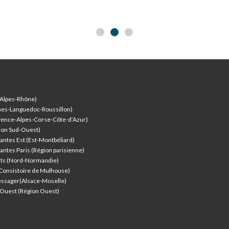
-Alpes-Rhône)
nes-Languedoc-Roussillon)
vence-Alpes-Corse-Côte-d’Azur
)
ion Sud-Ouest)
antes Est (Est-Montbéliard)
antes Paris (Région parisienne)
nts (Nord-Normandie)
(Consistoire de Mulhouse)
ssager(Alsace-Moselle)
l'Ouest (Région Ouest)