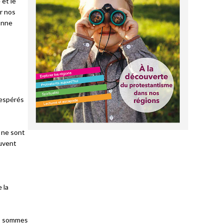
 et le
r nos
bonne
sespérés
s ne sont
ouvent
 la
us sommes