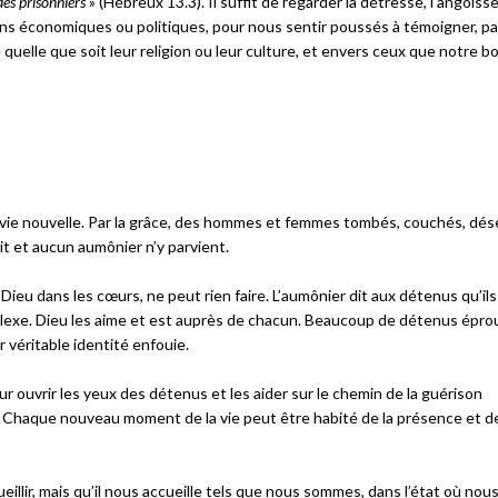
es prisonniers
» (Hébreux 13.3). Il suffit de regarder la détresse, l’angoisse
ns économiques ou politiques, pour nous sentir poussés à témoigner, pa
 quelle que soit leur religion ou leur culture, et envers ceux que notre 
ne vie nouvelle. Par la grâce, des hommes et femmes tombés, couchés, dé
it et aucun aumônier n’y parvient.
Dieu dans les cœurs, ne peut rien faire. L’aumônier dit aux détenus qu’il
mplexe. Dieu les aime et est auprès de chacun. Beaucoup de détenus épr
ur véritable identité enfouie.
r ouvrir les yeux des détenus et les aider sur le chemin de la guérison
e. Chaque nouveau moment de la vie peut être habité de la présence et de
llir, mais qu’il nous accueille tels que nous sommes, dans l’état où no