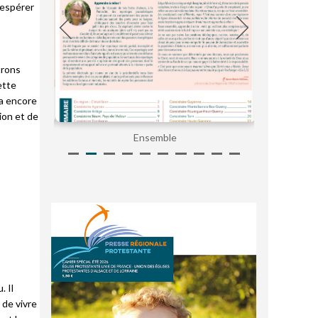
 espérer
trons
ette
 a encore
ion et de
Ensemble
. Il
 de vivre