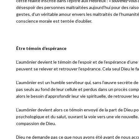
cette réalité inscrite dans l’épître aux Hébreux : «
souvenez-vous d
désespoir des personnes maltraitées aujourd’hui pour des raiso
gestes, d’un véritable amour envers les maltraités de l’humanité
conscience morale est tentée d’oublier.
Être témoin d’espérance
L’aumônier devient le témoin de l’espoir et de l’espérance d’u
peuvent se relever et retrouver l’espérance. Cela seul Dieu le fa
L’aumônier est un humble serviteur qui, sans l’œuvre secrète de 
pas seuls au fond de leur cellule et perdus dans un procès co
alors le besoin d’approfondir leur vie spirituelle, de retrouver le
L’aumônier devient alors ce témoin envoyé de la part de Dieu pou
psychologique et du salut, ouvrant la voie vers une vie nouvell
compassion de Dieu.
Dieu ne demande pas ce que nous avons été avant de nous accuei