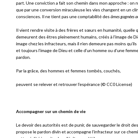
part. Une conviction a fait son chemin dans mon approche : on n
que par une conversion miraculeuse les vies changent en un clin d
consciences. Il ne tient pas une comptabilité des
âmes gagnées a
Il vient rendre visite à des frères et sœurs en humanité, quelle
demeurent des êtres pleinement humains, créés à l’image de Dieu
image chez les infracteurs, mais il n’en demeure pas moins qu’ils 
et toujours l’image de Dieu et celle d’un homme ou d’une femme 
pardon.
Par la grâce, des hommes et femmes tombés, couchés,
peuvent se relever et retrouver l’espérance (© CC0 License)
Accompagner sur un chemin de vie
Le devoir des autorités est de punir, de sauvegarder le droit des
propose le pardon divin et accompagne l’infracteur sur ce chemin 