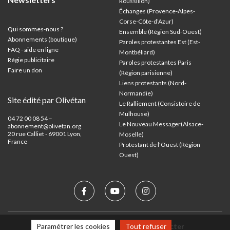
Roussillon)
Échanges (Provence-Alpes-
Corse-Côte-d’Azur
)
Qui sommes-nous ?
Ensemble (Région Sud-Ouest)
Abonnements (boutique)
Paroles protestantes Est (Est-
FAQ - aide en ligne
Montbéliard)
Régie publicitaire
Paroles protestantes Paris
Faire un don
(Région parisienne)
Liens protestants (Nord-
Normandie)
Site édité par Olivétan
Le Ralliement (Consistoire de
Mulhouse)
04 72 00 08 54 –
Le Nouveau Messager(Alsace-
abonnement@olivetan.org
20 rue Calliet - 69001 Lyon,
Moselle)
France
Protestant de l'Ouest (Région
Ouest)
Mentions légales
Nous contacter
Paramétrer les cookies
Tout refuser