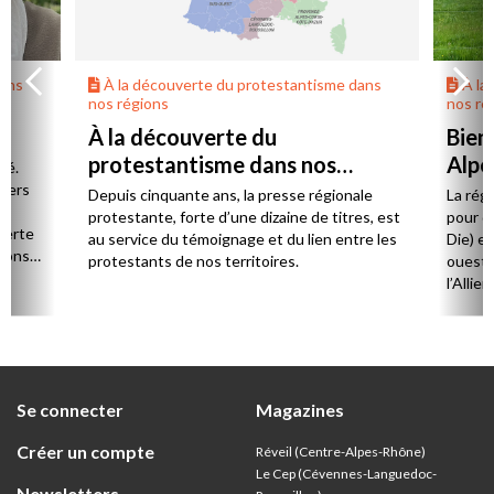
dans
À la découverte du protestantisme dans
À la
nos régions
nos ré
À la découverte du
Bien
protestantisme dans nos
Alpe
té.
régions
 vers
Depuis cinquante ans, la presse régionale
La rég
n,
protestante, forte d’une dizaine de titres, est
pour d
verte
au service du témoignage et du lien entre les
Die) et
sions
protestants de nos territoires.
ouest,
l’Allie
57 paro
et univ
Se connecter
Magazines
Créer un compte
Réveil (Centre-Alpes-Rhône)
Le Cep (Cévennes-Languedoc-
Newsletters