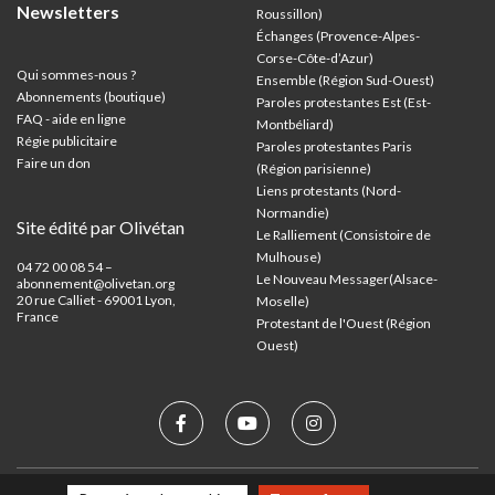
Newsletters
Roussillon)
Échanges (Provence-Alpes-
Corse-Côte-d’Azur
)
Qui sommes-nous ?
Ensemble (Région Sud-Ouest)
Abonnements (boutique)
Paroles protestantes Est (Est-
FAQ - aide en ligne
Montbéliard)
Régie publicitaire
Paroles protestantes Paris
Faire un don
(Région parisienne)
Liens protestants (Nord-
Normandie)
Site édité par Olivétan
Le Ralliement (Consistoire de
Mulhouse)
04 72 00 08 54 –
Le Nouveau Messager(Alsace-
abonnement@olivetan.org
20 rue Calliet - 69001 Lyon,
Moselle)
France
Protestant de l'Ouest (Région
Ouest)