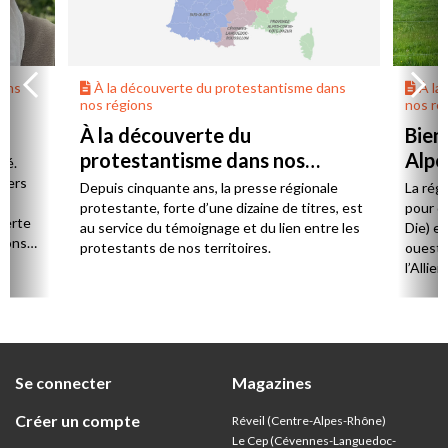
dans
À la découverte du protestantisme dans
À la
nos régions
nos ré
À la découverte du
Bien
protestantisme dans nos
Alpe
té.
régions
 vers
Depuis cinquante ans, la presse régionale
La rég
n,
protestante, forte d’une dizaine de titres, est
pour d
verte
au service du témoignage et du lien entre les
Die) et
sions
protestants de nos territoires.
ouest,
l’Allie
57 paro
et univ
Se connecter
Magazines
Créer un compte
Réveil (Centre-Alpes-Rhône)
Le Cep (Cévennes-Languedoc-