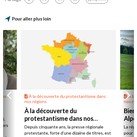
Pour aller plus loin
dans
À la découverte du protestantisme dans
À la
nos régions
nos ré
À la découverte du
Bien
protestantisme dans nos
Alpe
té.
régions
 vers
Depuis cinquante ans, la presse régionale
La rég
n,
protestante, forte d’une dizaine de titres, est
pour d