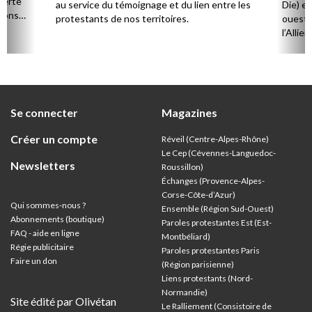
verte
au service du témoignage et du lien entre les
Die) et
sions
protestants de nos territoires.
ouest,
l’Allie
57 paro
et univ
Se connecter
Magazines
Créer un compte
Réveil (Centre-Alpes-Rhône)
Le Cep (Cévennes-Languedoc-
Newsletters
Roussillon)
Échanges (Provence-Alpes-
Corse-Côte-d’Azur
)
Qui sommes-nous ?
Ensemble (Région Sud-Ouest)
Abonnements (boutique)
Paroles protestantes Est (Est-
FAQ - aide en ligne
Montbéliard)
Régie publicitaire
Paroles protestantes Paris
Faire un don
(Région parisienne)
Liens protestants (Nord-
Normandie)
Site édité par Olivétan
Le Ralliement (Consistoire de