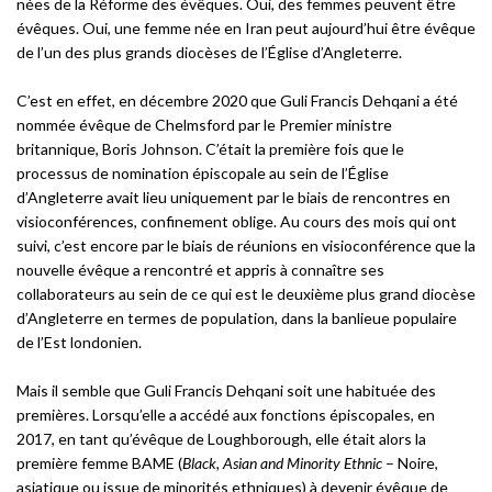
nées de la Réforme des évêques. Oui, des femmes peuvent être
évêques. Oui, une femme née en Iran peut aujourd’hui être évêque
de l’un des plus grands diocèses de l’Église d’Angleterre.
C’est en effet, en décembre 2020 que Guli Francis Dehqani a été
nommée évêque de Chelmsford par le Premier ministre
britannique, Boris Johnson. C’était la première fois que le
processus de nomination épiscopale au sein de l’Église
d’Angleterre avait lieu uniquement par le biais de rencontres en
visioconférences, confinement oblige. Au cours des mois qui ont
suivi, c’est encore par le biais de réunions en visioconférence que la
nouvelle évêque a rencontré et appris à connaître ses
collaborateurs au sein de ce qui est le deuxième plus grand diocèse
d’Angleterre en termes de population, dans la banlieue populaire
de l’Est londonien.
Mais il semble que Guli Francis Dehqani soit une habituée des
premières. Lorsqu’elle a accédé aux fonctions épiscopales, en
2017, en tant qu’évêque de Loughborough, elle était alors la
première femme BAME (
Black, Asian and Minority Ethnic
– Noire,
asiatique ou issue de minorités ethniques) à devenir évêque de