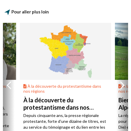
Pour aller plus loin
dans
À la découverte du protestantisme dans
À la
nos régions
nos ré
À la découverte du
Bien
protestantisme dans nos
Alpe
té.
régions
 vers
Depuis cinquante ans, la presse régionale
La rég
n,
protestante, forte d’une dizaine de titres, est
pour d
verte
au service du témoignage et du lien entre les
Die) et