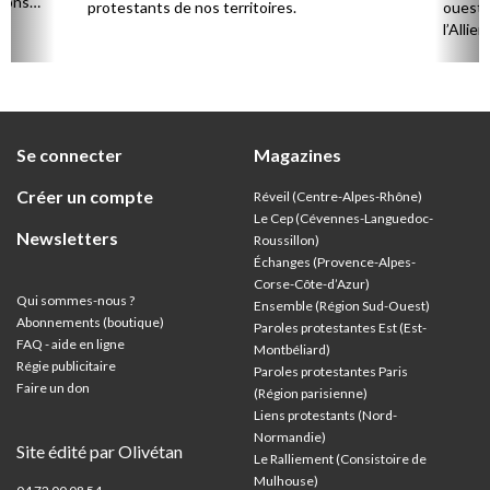
sions
protestants de nos territoires.
ouest,
l’Allie
57 paro
et univ
Se connecter
Magazines
Créer un compte
Réveil (Centre-Alpes-Rhône)
Le Cep (Cévennes-Languedoc-
Newsletters
Roussillon)
Échanges (Provence-Alpes-
Corse-Côte-d’Azur
)
Qui sommes-nous ?
Ensemble (Région Sud-Ouest)
Abonnements (boutique)
Paroles protestantes Est (Est-
FAQ - aide en ligne
Montbéliard)
Régie publicitaire
Paroles protestantes Paris
Faire un don
(Région parisienne)
Liens protestants (Nord-
Normandie)
Site édité par Olivétan
Le Ralliement (Consistoire de
Mulhouse)