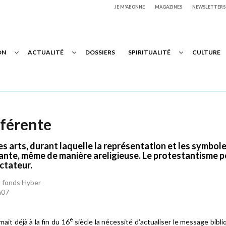
JE M'ABONNE
MAGAZINES
NEWSLETTERS
ON
ACTUALITÉ
DOSSIERS
SPIRITUALITÉ
CULTURE
fférente
des arts, durant laquelle la représentation et les symbol
stante, même de manière areligieuse. Le protestantisme 
ctateur.
u fonds Hyber
h07
e
ait déjà à la fin du 16
siècle la nécessité d’actualiser le message bibli