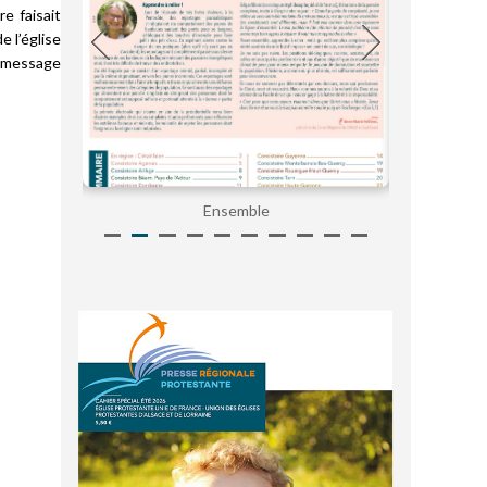
e faisait
e l’église
n message
Ensemble