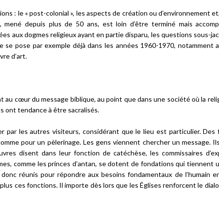
ns : le « post-colonial », les aspects de création ou d’environnement et,
in, mené depuis plus de 50 ans, est loin d’être terminé mais accom
liées aux dogmes religieux ayant en partie disparu, les questions sous-j
logie se pose par exemple déjà dans les années 1960-1970, notamment 
vre d’art.
 au cœur du message biblique, au point que dans une société où la relig
ues ont tendance à être sacralisés.
 par les autres visiteurs, considérant que le lieu est particulier. Des 
omme pour un pèlerinage. Les gens viennent chercher un message. Il
œuvres disent dans leur fonction de catéchèse, les commissaires d’ex
mes, comme les princes d’antan, se dotent de fondations qui tiennent u
nt donc réunis pour répondre aux besoins fondamentaux de l’humain e
 plus ces fonctions. Il importe dès lors que les Églises renforcent le dia