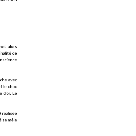
met alors
inalité de
onscience
rche avec
f le choc
e d’or. Le
 réalisée
té se mêle