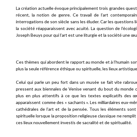
La création actuelle évoque principalement trois grandes questio
récent, la notion de genre. Ce travail de l’art contempora
interrogations de son siècle sans les éluder. Car les questions 
la société réapparaissent avec acuité. La question de l’éco
Joseph Beuys pour qui l’art est une liturgie et la société une œu
Ces thèmes qui abordent le rapport au monde et à l’humain sont
plus la seule référence éthique ou spirituelle, les lieux artistiq
Celui qui parle un peu fort dans un musée se fait vite rabrouer
pressent aux biennales de Venise venant du bout du monde c
plus en plus attentifs à ce que les textes explicatifs des 
apparaissent comme des « sachants ». Les milliardaires eux-mê
cathédrales de l’art et de la pensée. Tous les éléments so
spirituelle lorsque la proposition religieuse classique ne remplit
ces lieux nouvellement investis de sacralité et de spiritualité.