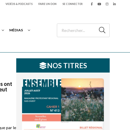
VIDÉOS & PODCASTS
FAIRE UN DON
SE CONNECTER
MÉDIAS
NOS TITRES
es ont
peut
que par le