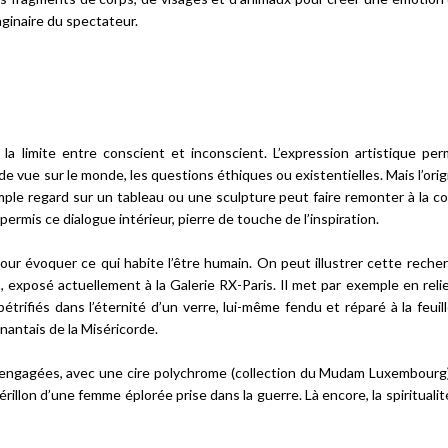
maginaire du spectateur.
 la limite entre conscient et inconscient. L’expression artistique per
 vue sur le monde, les questions éthiques ou existentielles. Mais l’orig
imple regard sur un tableau ou une sculpture peut faire remonter à la c
rmis ce dialogue intérieur, pierre de touche de l’inspiration.
our évoquer ce qui habite l’être humain. On peut illustrer cette reche
 exposé actuellement à la Galerie RX-Paris. Il met par exemple en relie
étrifiés dans l’éternité d’un verre, lui-même fendu et réparé à la feuill
antais de la Miséricorde.
 engagées, avec une cire polychrome (collection du Mudam Luxembourg)
illon d’une femme éplorée prise dans la guerre. Là encore, la spirituali