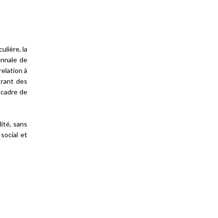
ulière, la
ennale de
relation à
trant des
 cadre de
lité, sans
social et