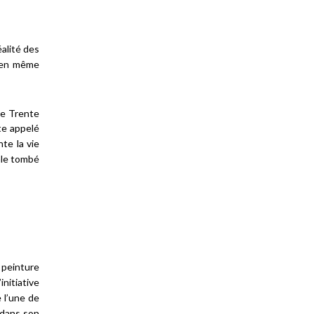
éalité des
, en même
de Trente
te appelé
te la vie
tale tombé
 peinture
initiative
 l’une de
 dans son