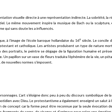
tation visuelle directe à une représentation indirecte. La sobriété, la r
entiel. Le même mouvement inspire la musique de Bach ou la sculpture
e qui sans doute les a influencés.
e
que, à l’image de l’école baroque hollandaise du 16
siècle. Le concile 
 protestant et catholique. Les artistes produisent un type de nature mor
 des portraits, le peintre se dégage de la figuration humaine et présen
. Un papillon sur un vase de fleurs traduira l’éphémère de la vie, un pé
t, de nouvelles normes s’imposent.
ersonnages. L’art s’éloigne donc peu à peu du discours symbolique de la
quotidien avec Dieu. Le protestantisme a également enseigné un salut à l’
ion de concept car la forme peut être reconnue par la seule évocation de
des fragments de corps, de visages et d’animaux pour créer une émotion