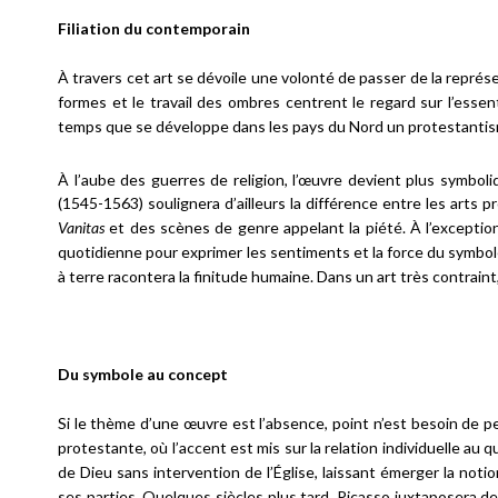
Filiation du contemporain
À travers cet art se dévoile une volonté de passer de la représen
formes et le travail des ombres centrent le regard sur l’ess
temps que se développe dans les pays du Nord un protestantism
À l’aube des guerres de religion, l’œuvre devient plus symboli
(1545-1563) soulignera d’ailleurs la différence entre les arts
Vanitas
et des scènes de genre appelant la piété. À l’exception
quotidienne pour exprimer les sentiments et la force du symbole
à terre racontera la finitude humaine. Dans un art très contrain
Du symbole au concept
Si le thème d’une œuvre est l’absence, point n’est besoin de p
protestante, où l’accent est mis sur la relation individuelle au 
de Dieu sans intervention de l’Église, laissant émerger la not
ses parties. Quelques siècles plus tard, Picasso juxtaposera 