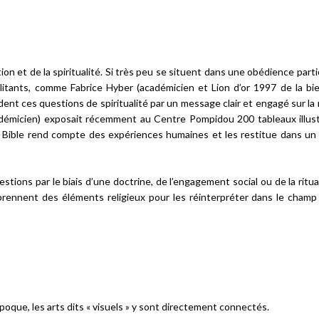
n et de la spiritualité. Si très peu se situent dans une obédience partic
militants, comme Fabrice Hyber (académicien et Lion d’or 1997 de la bi
ent ces questions de spiritualité par un message clair et engagé sur la 
cadémicien) exposait récemment au Centre Pompidou 200 tableaux illus
la Bible rend compte des expériences humaines et les restitue dans un
tions par le biais d’une doctrine, de l’engagement social ou de la ritua
prennent des éléments religieux pour les réinterpréter dans le champ 
poque, les arts dits « visuels » y sont directement connectés.