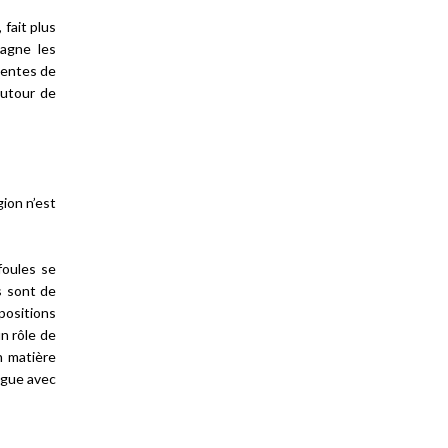
 fait plus
pagne les
acentes de
autour de
ion n’est
foules se
s sont de
positions
n rôle de
n matière
logue avec