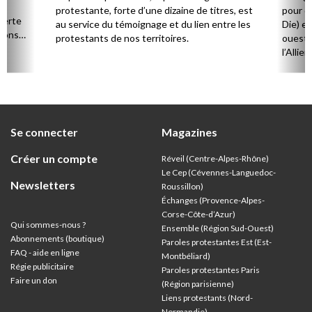
n,
protestante, forte d’une dizaine de titres, est
pour d
verte
au service du témoignage et du lien entre les
Die) et
sions
protestants de nos territoires.
ouest,
l’Allie
57 paro
et univ
Se connecter
Magazines
Créer un compte
Réveil (Centre-Alpes-Rhône)
Le Cep (Cévennes-Languedoc-
Newsletters
Roussillon)
Échanges (Provence-Alpes-
Corse-Côte-d’Azur
)
Qui sommes-nous ?
Ensemble (Région Sud-Ouest)
Abonnements (boutique)
Paroles protestantes Est (Est-
FAQ - aide en ligne
Montbéliard)
Régie publicitaire
Paroles protestantes Paris
Faire un don
(Région parisienne)
Liens protestants (Nord-
Normandie)