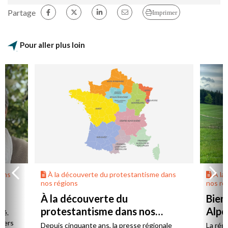
Partage
Imprimer
Pour aller plus loin
dans
À la découverte du protestantisme dans
À la
nos régions
nos ré
À la découverte du
Bien
protestantisme dans nos
Alpe
té.
régions
 vers
Depuis cinquante ans, la presse régionale
La rég