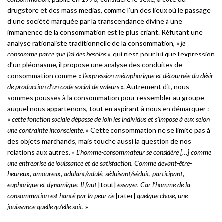
drugstore et des mass medias, comme l’un des lieux où le passage
d’une société marquée par la transcendance divine à une
immanence de la consommation est le plus criant. Réfutant une
analyse rationaliste traditionnelle de la consommation, «
je
consomme parce que j’ai des besoins
», qui n’est pour lui que l’expression
d’un pléonasme, il propose une analyse des conduites de
consommation comme
« l’expression métaphorique et détournée du désir
de production d’un code social de valeurs
». Autrement dit, nous
sommes poussés à la consommation pour ressembler au groupe
auquel nous appartenons, tout en aspirant à nous en démarquer :
«
cette fonction sociale dépasse de loin les individus et s’impose à eux selon
une contrainte inconsciente.
» Cette consommation ne se limite pas à
des objets marchands, mais touche aussi la question de nos
relations aux autres. «
L’homme-consommateur se considère […] comme
une entreprise de jouissance et de satisfaction. Comme devant-être-
heureux, amoureux, adulant/adulé, séduisant/séduit, participant,
euphorique et dynamique. Il faut
[tout]
essayer. Car l’homme de la
consommation est hanté par la peur de
[rater]
quelque chose, une
jouissance quelle qu’elle soit.
»