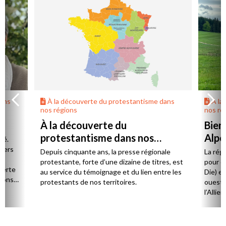
dans
À la découverte du protestantisme dans
À la
nos régions
nos ré
À la découverte du
Bien
protestantisme dans nos
Alpe
té.
régions
 vers
Depuis cinquante ans, la presse régionale
La rég
n,
protestante, forte d’une dizaine de titres, est
pour d
verte
au service du témoignage et du lien entre les
Die) et
sions
protestants de nos territoires.
ouest,
l’Allie
57 paro
et univ