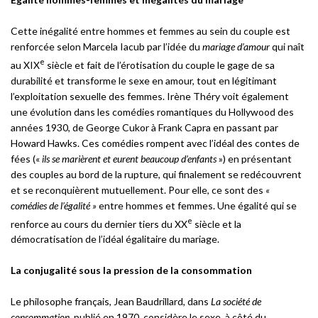
Cette inégalité entre hommes et femmes au sein du couple est
renforcée selon Marcela Iacub par l’idée du
mariage d’amour
qui naît
e
au XIX
siècle et fait de l’érotisation du couple le gage de sa
durabilité et transforme le sexe en amour, tout en légitimant
l’exploitation sexuelle des femmes. Irène Théry voit également
une évolution dans les comédies romantiques du Hollywood des
années 1930, de George Cukor à Frank Capra en passant par
Howard Hawks. Ces comédies rompent avec l’idéal des contes de
fées («
ils se marièrent et eurent beaucoup d’enfants
») en présentant
des couples au bord de la rupture, qui finalement se redécouvrent
et se reconquièrent mutuellement. Pour elle, ce sont des
«
comédies de l’égalité »
entre hommes et femmes. Une égalité qui se
e
renforce au cours du dernier tiers du XX
siècle et la
démocratisation de l’idéal égalitaire du mariage.
La conjugalité sous la pression de la consommation
Le philosophe français, Jean Baudrillard, dans
La société de
consommation
, publié en 1970, considère le sexe, à côté du