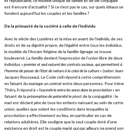
et républicaine, ce modèle unique de famille et de vie conjugale
est-il encore d’actualité ? Si ce n’est pas le cas, sur quels idéaux se
fondent aujourd’hui les couples et les familles ?
De la primauté de la société à celle de l’individu
Avec le siècle des Lumières et la mise en avant de l’
individu
, de ses
droits et de sa dignité propre, de l’égalité entre tous les individus,
le modèle de l’Ancien Régime de la famille-lignage se trouve
bouleversé. La famille devient l’expression de l’union libre de deux
individus «
premier et seul naturel des contrats sociaux, qui permettent à
l’homme de passer de l’état de nature à la celui de la culture
» (selon Jean-
Jacques Rousseau). Le Code civil répond à cette compréhension
en faisant du mariage un
contrat
entre deux personnes. Pour Irène
Théry, il répond à «
l’asymétrie entre les sexes dans la procréation
» en
faisant de la
présomption de paternité
le pivot de la conjugalité : le
mari est déclaré
père
de tous les enfants naissant au sein de cette
union, quelles que soient les conditions dans lesquelles la
procréation a effectivement eu lieu, en particulier en cas de
relations adultères. Elle souligne que le seul couple doté d’une
existence en droit est le couple marié qui par ailleurs ne prend son