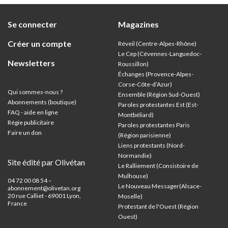
Se connecter
Magazines
Créer un compte
Réveil (Centre-Alpes-Rhône)
Le Cep (Cévennes-Languedoc-
Newsletters
Roussillon)
Échanges (Provence-Alpes-
Corse-Côte-d’Azur
)
Qui sommes-nous ?
Ensemble (Région Sud-Ouest)
Abonnements (boutique)
Paroles protestantes Est (Est-
FAQ - aide en ligne
Montbéliard)
Régie publicitaire
Paroles protestantes Paris
Faire un don
(Région parisienne)
Liens protestants (Nord-
Normandie)
Site édité par Olivétan
Le Ralliement (Consistoire de
Mulhouse)
04 72 00 08 54 –
Le Nouveau Messager(Alsace-
abonnement@olivetan.org
20 rue Calliet - 69001 Lyon,
Moselle)
France
Protestant de l'Ouest (Région
Ouest)