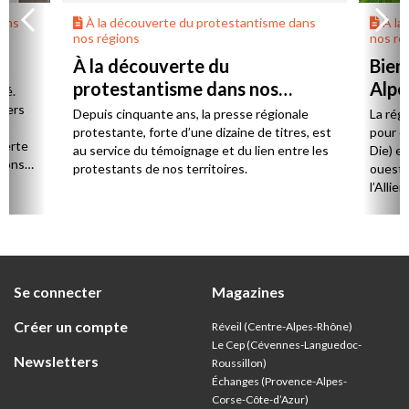
dans
À la découverte du protestantisme dans
À la
nos régions
nos ré
À la découverte du
Bien
protestantisme dans nos
Alpe
té.
régions
 vers
Depuis cinquante ans, la presse régionale
La rég
n,
protestante, forte d’une dizaine de titres, est
pour d
verte
au service du témoignage et du lien entre les
Die) et
sions
protestants de nos territoires.
ouest,
l’Allie
57 paro
et univ
Se connecter
Magazines
Créer un compte
Réveil (Centre-Alpes-Rhône)
Le Cep (Cévennes-Languedoc-
Newsletters
Roussillon)
Échanges (Provence-Alpes-
Corse-Côte-d’Azur
)