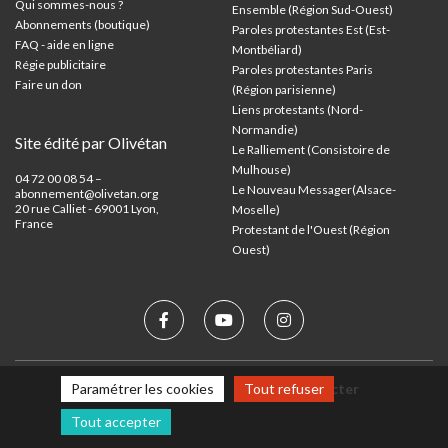
Qui sommes-nous ?
Ensemble (Région Sud-Ouest)
Abonnements (boutique)
Paroles protestantes Est (Est-
FAQ - aide en ligne
Montbéliard)
Régie publicitaire
Paroles protestantes Paris
Faire un don
(Région parisienne)
Liens protestants (Nord-
Normandie)
Site édité par Olivétan
Le Ralliement (Consistoire de
Mulhouse)
04 72 00 08 54 –
Le Nouveau Messager(Alsace-
abonnement@olivetan.org
20 rue Calliet - 69001 Lyon,
Moselle)
France
Protestant de l'Ouest (Région
Ouest)
Paramétrer les cookies
Tout refuser
Mentions légales
Nous contacter
Tout accepter