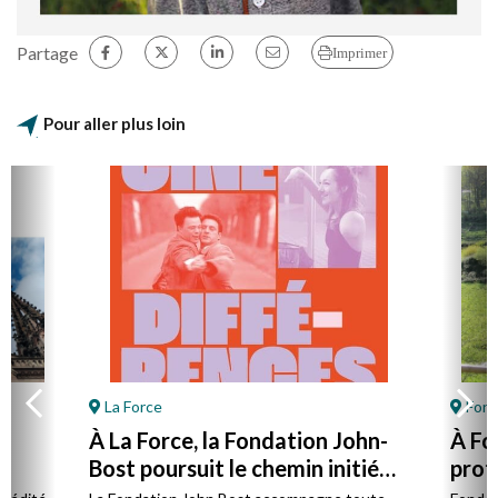
Partage
Imprimer
Pour aller plus loin
La Force
Font
À La Force, la Fondation John-
À Fo
Bost poursuit le chemin initié
prot
par son fondateur
à la 