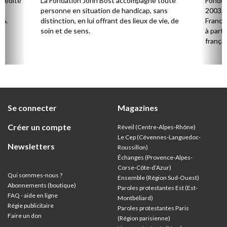
l édité
La Fondation John Bost accompagne toute
Fondé 
e.
personne en situation de handicap, sans
2003, 
26.
distinction, en lui offrant des lieux de vie, de
France 
soin et de sens.
à parti
françai
Se connecter
Magazines
Créer un compte
Réveil (Centre-Alpes-Rhône)
Le Cep (Cévennes-Languedoc-
Newsletters
Roussillon)
Échanges (Provence-Alpes-
Corse-Côte-d’Azur
)
Qui sommes-nous ?
Ensemble (Région Sud-Ouest)
Abonnements (boutique)
Paroles protestantes Est (Est-
FAQ - aide en ligne
Montbéliard)
Régie publicitaire
Paroles protestantes Paris
Faire un don
(Région parisienne)