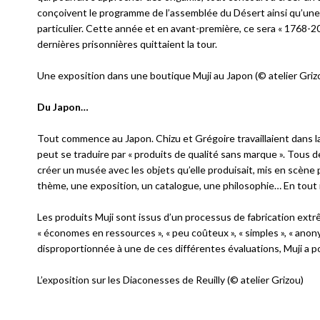
conçoivent le programme de l’assemblée du Désert ainsi qu’une 
particulier. Cette année et en avant-première, ce sera « 1768-201
dernières prisonnières quittaient la tour.
Une exposition dans une boutique Muji au Japon (© atelier Griz
Du Japon…
Tout commence au Japon. Chizu et Grégoire travaillaient dans la 
peut se traduire par « produits de qualité sans marque ». Tous d
créer un musée avec les objets qu’elle produisait, mis en scène 
thème, une exposition, un catalogue, une philosophie… En tout i
Les produits Muji sont issus d’un processus de fabrication ex
« économes en ressources », « peu coûteux », « simples », « anon
disproportionnée à une de ces différentes évaluations, Muji a po
L’exposition sur les Diaconesses de Reuilly (© atelier Grizou)