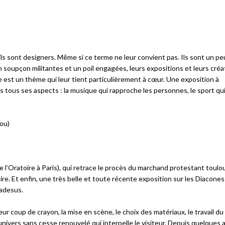
u’ils sont designers. Même si ce terme ne leur convient pas. Ils sont un pe
upçon militantes et un poil engagées, leurs expositions et leurs créa
e est un thème qui leur tient particulièrement à cœur. Une exposition à
 tous ses aspects : la musique qui rapproche les personnes, le sport q
Échanges
ou)
de l’Oratoire à Paris), qui retrace le procès du marchand protestant toulo
taire. Et enfin, une très belle et toute récente exposition sur les Diacone
sadesus.
eur coup de crayon, la mise en scène, le choix des matériaux, le travail du
univers sans cesse renouvelé qui interpelle le visiteur. Depuis quelques 