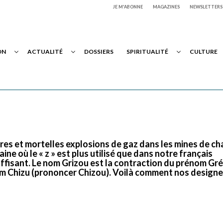
JE M'ABONNE
MAGAZINES
NEWSLETTERS
ON
ACTUALITÉ
DOSSIERS
SPIRITUALITÉ
CULTURE
èbres et mortelles explosions de gaz dans les mines de ch
taine où le « z » est plus utilisé que dans notre français
suffisant. Le nom Grizou est la contraction du prénom Gr
om Chizu (prononcer Chizou). Voilà comment nos designe