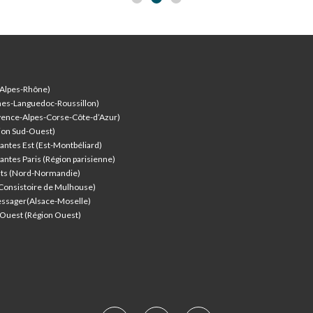
-Alpes-Rhône)
nes-Languedoc-Roussillon)
vence-Alpes-Corse-Côte-d’Azur
)
ion Sud-Ouest)
antes Est (Est-Montbéliard)
antes Paris (Région parisienne)
nts (Nord-Normandie)
(Consistoire de Mulhouse)
ssager(Alsace-Moselle)
l'Ouest (Région Ouest)