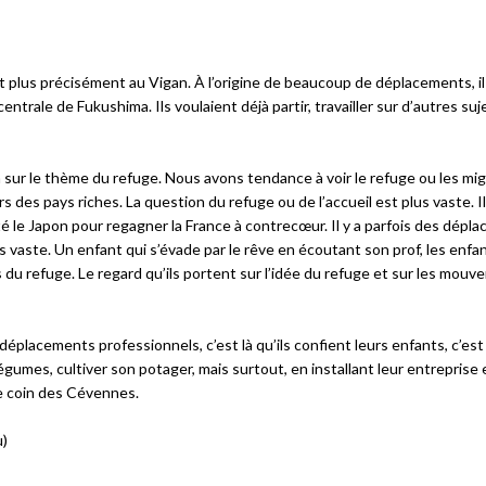
 et plus précisément au Vigan. À l’origine de beaucoup de déplacements, il
entrale de Fukushima. Ils voulaient déjà partir, travailler sur d’autres suj
n sur le thème du refuge. Nous avons tendance à voir le refuge ou les mi
s pays riches. La question du refuge ou de l’accueil est plus vaste. Il
le Japon pour regagner la France à contrecœur. Il y a parfois des dépl
 vaste. Un enfant qui s’évade par le rêve en écoutant son prof, les enfa
s du refuge. Le regard qu’ils portent sur l’idée du refuge et sur les mou
placements professionnels, c’est là qu’ils confient leurs enfants, c’est
égumes, cultiver son potager, mais surtout, en installant leur entreprise 
 ce coin des Cévennes.
u)