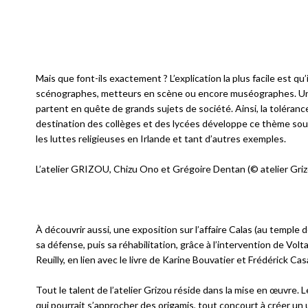
Mais que font-ils exactement ? L’explication la plus facile est q
scénographes, metteurs en scène ou encore muséographes. Un so
partent en quête de grands sujets de société. Ainsi, la toléranc
destination des collèges et des lycées développe ce thème sous
les luttes religieuses en Irlande et tant d’autres exemples.
L’atelier GRIZOU, Chizu Ono et Grégoire Dentan (© atelier Griz
À découvrir aussi, une exposition sur l’affaire Calas (au temple 
sa défense, puis sa réhabilitation, grâce à l’intervention de Vol
Reuilly, en lien avec le livre de Karine Bouvatier et Frédérick Ca
Tout le talent de l’atelier Grizou réside dans la mise en œuvre. L
qui pourrait s’approcher des origamis, tout concourt à créer un 