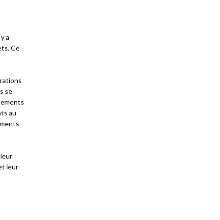
 y a
ets. Ce
grations
s se
acements
nts au
vements
 leur
et leur