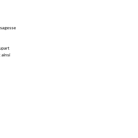
a sagesse
upart
 ainsi