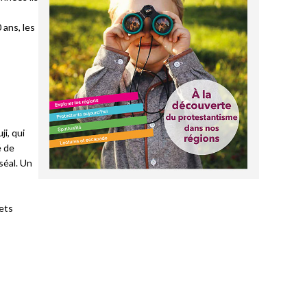
 ans, les
i, qui
é de
séal. Un
ets