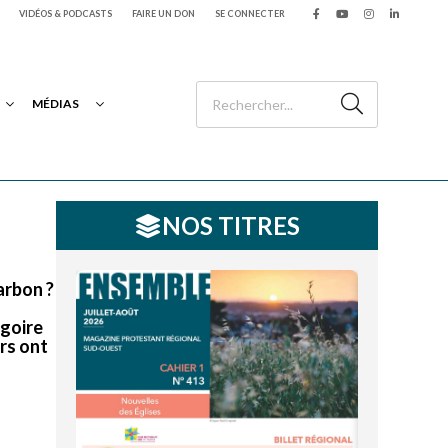
VIDÉOS & PODCASTS
FAIRE UN DON
SE CONNECTER
MÉDIAS
NOS TITRES
arbon ?
égoire
rs ont