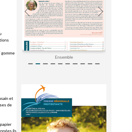
u
tions
ui gomme
Ensemble
usain et
sses de
 papier
années ils