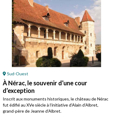
Sud-Ouest
Or
À Nérac, le souvenir d’une cour
À P
d’exception
Jea
Inscrit aux monuments historiques, le château de Nérac
Monu
fut édifié au XVe siècle à l’initiative d’Alain d’Albret,
chât
grand-père de Jeanne d’Albret.
du t