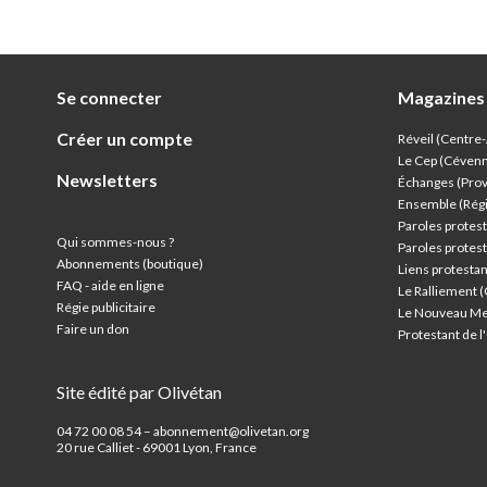
Se connecter
Magazines
Créer un compte
Réveil (Centre
Le Cep (Céven
Newsletters
Échanges (Pro
Ensemble (Rég
Paroles protest
Qui sommes-nous ?
Paroles protest
Abonnements (boutique)
Liens protesta
FAQ - aide en ligne
Le Ralliement 
Régie publicitaire
Le Nouveau Me
Faire un don
Protestant de 
Site édité par Olivétan
04 72 00 08 54 – abonnement@olivetan.org
20 rue Calliet - 69001 Lyon, France