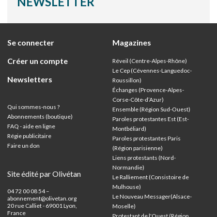
NEWSLETTER
Se connecter
Magazines
Créer un compte
Réveil (Centre-Alpes-Rhône)
Le Cep (Cévennes-Languedoc-
Newsletters
Roussillon)
Échanges (Provence-Alpes-
Corse-Côte-d’Azur
)
Qui sommes-nous ?
Ensemble (Région Sud-Ouest)
Abonnements (boutique)
Paroles protestantes Est (Est-
FAQ - aide en ligne
Montbéliard)
Régie publicitaire
Paroles protestantes Paris
Faire un don
(Région parisienne)
Liens protestants (Nord-
Normandie)
Site édité par Olivétan
Le Ralliement (Consistoire de
Mulhouse)
04 72 00 08 54 –
Le Nouveau Messager(Alsace-
abonnement@olivetan.org
20 rue Calliet - 69001 Lyon,
Moselle)
France
Protestant de l'Ouest (Région