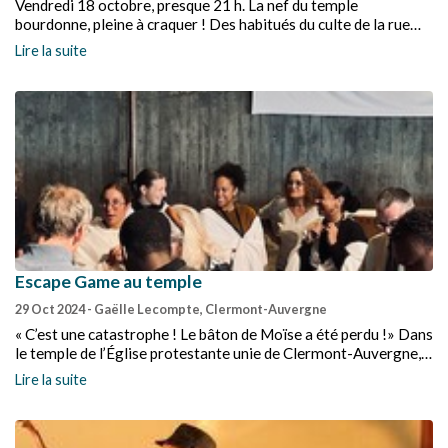
Vendredi 18 octobre, presque 21 h. La nef du temple
bourdonne, pleine à craquer ! Des habitués du culte de la rue
Marmontel, à Clermont-Ferrand, des paroissiens des églises
Lire la suite
alentour, mais aussi, plus largement, des amoureux de la poésie
venus de tout le Puy-de-Dôme pour écouter résonner dans
l’étonnante bâtisse de béton les mots de Charles Péguy.
Escape Game au temple
29 Oct 2024
- Gaëlle Lecompte, Clermont-Auvergne
« C’est une catastrophe ! Le bâton de Moïse a été perdu !» Dans
le temple de l’Église protestante unie de Clermont-Auvergne,
c’est par ce cri de Séphora que les visiteurs ont été accueillis le
Lire la suite
samedi 21 septembre pour les Journées du patrimoine.