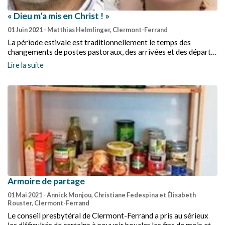
« Dieu m’a mis en Christ ! »
01 Juin 2021
- Matthias Helmlinger, Clermont-Ferrand
La période estivale est traditionnellement le temps des
changements de postes pastoraux, des arrivées et des départs
pour les ministres. Cet été, cinq pasteurs quittent (ou ont déjà
Lire la suite
quitté) notre région : quatre pour entrer dans le temps de la
retraite et un pour un poste dans une nouvelle région. Avant de
vous présenter, en septembre, les nouveaux arrivés, voici le
portrait de ces « partants ». Réveil m’a demandé de parler de
mon ministère pastoral, quelle gageure !
Armoire de partage
01 Mai 2021
- Annick Monjou, Christiane Fedespina et Élisabeth
Rouster, Clermont-Ferrand
Le conseil presbytéral de Clermont-Ferrand a pris au sérieux