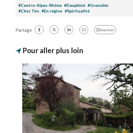
#Centre-Alpes-Rhône
#Dauphiné
#Grenoble
#Chez Téo
#En région
#Spiritualité
Partage
Imprimer
Pour aller plus loin