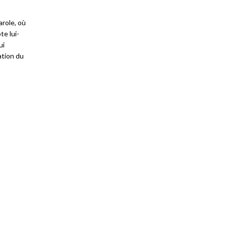
arole, où
te lui-
ui
gation du