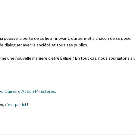
 poussé la porte de ce lieu innovant, qui permet à chacun de se poser
de dialoguer avec la société et tous ses publics.
ême une nouvelle manière d’être Église ? En tout cas, nous souhaitons à
.
Foi Lumière Action Ministères.
éo,
c’est par ici
!