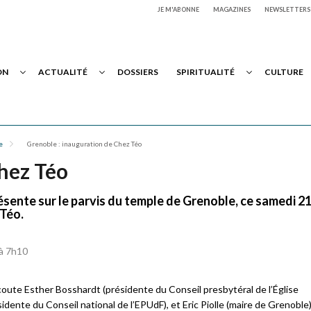
JE M'ABONNE
MAGAZINES
NEWSLETTERS
ON
ACTUALITÉ
DOSSIERS
SPIRITUALITÉ
CULTURE
e
Grenoble : inauguration de Chez Téo
hez Téo
sente sur le parvis du temple de Grenoble, ce samedi 2
 Téo.
 à 7h10
coute Esther Bosshardt (présidente du Conseil presbytéral de l’Église
ente du Conseil national de l’EPUdF), et Eric Piolle (maire de Grenoble)