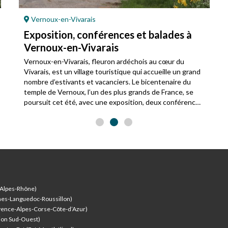
Vernoux-en-Vivarais
Exposition, conférences et balades à
Vernoux-en-Vivarais
Vernoux-en-Vivarais, fleuron ardéchois au cœur du
Vivarais, est un village touristique qui accueille un grand
nombre d’estivants et vacanciers. Le bicentenaire du
temple de Vernoux, l’un des plus grands de France, se
poursuit cet été, avec une exposition, deux conférences
tout public et des balades historiques, organisées par
l’association cultuelle de la paroisse de Vernoux-
Chalencon et l’association Développement et
patrimoine du pays de Vernoux.
-Alpes-Rhône)
nes-Languedoc-Roussillon)
vence-Alpes-Corse-Côte-d’Azur
)
ion Sud-Ouest)