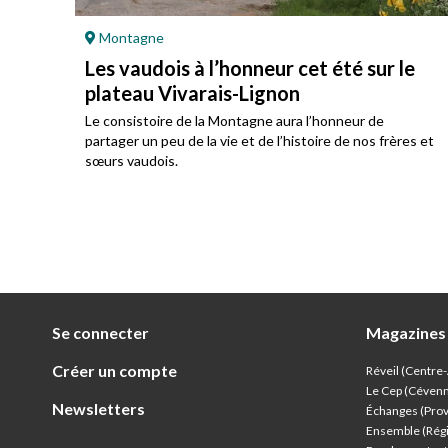
Montagne
Les vaudois à l’honneur cet été sur le
plateau Vivarais-Lignon
u
Le consistoire de la Montagne aura l’honneur de
partager un peu de la vie et de l’histoire de nos frères et
njon
sœurs vaudois.
e
été.
Se connecter
Magazines
Créer un compte
Réveil (Centre
Le Cep (Céven
Newsletters
Échanges (Pro
Ensemble (Rég