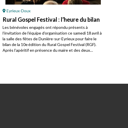
Eyrieux-Doux
Ce
Rural Gospel Festival : l’heure du bilan
Pas
int
Les bénévoles engagés ont répondu présents à
l’invitation de l’équipe d’organisation ce samedi 18 avril à
Cru 
la salle des fêtes de Dunière-sur-Eyrieux pour faire le
CAR 
bilan de la 10e édition du Rural Gospel Festival (RGF).
pour
Après l’apéritif en présence du maire et des deux
et l
premiers adjoints puis du repas préparé par le staff,
Deux
chacun a fait part de ses remarques après quinze jours
fait
denses, joyeux mais quelque peu « fatigants quand
Fouc
même ! » au service de la fête du gospel.
mini
temp