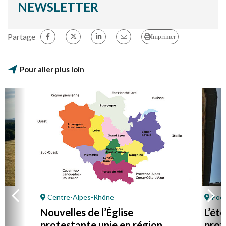
NEWSLETTER
Partage
Imprimer
Pour aller plus loin
Centre-Alpes-Rhône
Poët
Nouvelles de l’Église
L’ét
protestante unie en région
prot