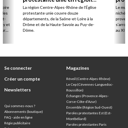
Centre-Alpes-Rhône
stoire
La région Centre-Alpes-Rhône de l’Église
Le mus
cales
protestante unie couvre douze
niché 
et-
départements, de la Saône-et-Loire à la
proven
Puy et
Drôme et de la Haute-Savoie au Puy-de-
s’arro
our
Dôme.
au XIIe
mples.
de Jér
ent
rencon
e la
concer
e
rent
Se connecter
Magazines
usqu’à
Créer un compte
Réveil (Centre-Alpes-Rhône)
Le Cep (Cévennes-Languedoc-
Newsletters
Roussillon)
Échanges (Provence-Alpes-
Corse-Côte-d’Azur
)
Qui sommes-nous ?
Ensemble (Région Sud-Ouest)
Abonnements (boutique)
Paroles protestantes Est (Est-
FAQ - aide en ligne
Montbéliard)
Régie publicitaire
Paroles protestantes Paris