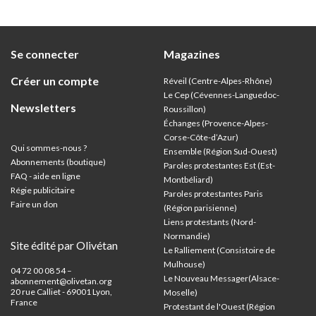
e la
concer
e
rent
Se connecter
Magazines
usqu’à
Créer un compte
Réveil (Centre-Alpes-Rhône)
Le Cep (Cévennes-Languedoc-
Newsletters
Roussillon)
Échanges (Provence-Alpes-
Corse-Côte-d’Azur
)
Qui sommes-nous ?
Ensemble (Région Sud-Ouest)
Abonnements (boutique)
Paroles protestantes Est (Est-
FAQ - aide en ligne
Montbéliard)
Régie publicitaire
Paroles protestantes Paris
Faire un don
(Région parisienne)
Liens protestants (Nord-
Normandie)
Site édité par Olivétan
Le Ralliement (Consistoire de
Mulhouse)
04 72 00 08 54 –
Le Nouveau Messager(Alsace-
abonnement@olivetan.org
20 rue Calliet - 69001 Lyon,
Moselle)
France
Protestant de l'Ouest (Région