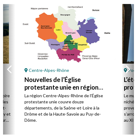
Centre-Alpes-Rhône
Poët
Nouvelles de l’Église
L’ét
protestante unie en région
prot
Centre-Alpes-Rhône
stoire
La région Centre-Alpes-Rhône de l’Église
Le mus
cales
protestante unie couvre douze
niché 
et-
départements, de la Saône-et-Loire à la
proven
Puy et
Drôme et de la Haute-Savoie au Puy-de-
s’arro
our
Dôme.
au XIIe
mples.
de Jér
ent
rencon