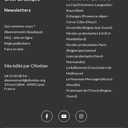
Le Cep (Cévennes-Languedoc-
Newsletters
Roussillon)
Échanges (Provence-Alpes-
Corse-Côte-d’Azur
)
Qui sommes-nous ?
Ensemble (Région Sud-Ouest)
Abonnements (boutique)
Paroles protestantes Est (Est-
FAQ - aide en ligne
Montbéliard)
Régie publicitaire
Paroles protestantes Paris
Faire un don
(Région parisienne)
Liens protestants (Nord-
Normandie)
Site édité par Olivétan
Le Ralliement (Consistoire de
Mulhouse)
04 72 00 08 54 –
Le Nouveau Messager(Alsace-
abonnement@olivetan.org
20 rue Calliet - 69001 Lyon,
Moselle)
France
Protestant de l'Ouest (Région
Ouest)