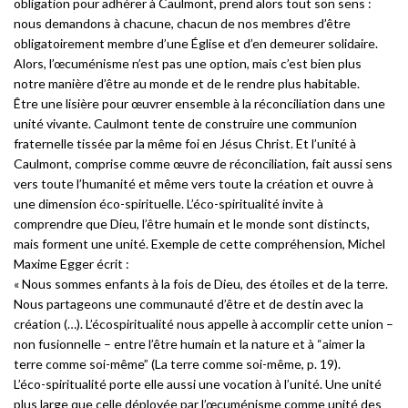
obligation pour adhérer à Caulmont, prend alors tout son sens :
nous demandons à chacune, chacun de nos membres d’être
obligatoirement membre d’une Église et d’en demeurer solidaire.
Alors, l’œcuménisme n’est pas une option, mais c’est bien plus
notre manière d’être au monde et de le rendre plus habitable.
Être une lisière pour œuvrer ensemble à la réconciliation dans une
unité vivante. Caulmont tente de construire une communion
fraternelle tissée par la même foi en Jésus Christ. Et l’unité à
Caulmont, comprise comme œuvre de réconciliation, fait aussi sens
vers toute l’humanité et même vers toute la création et ouvre à
une dimension éco-spirituelle. L’éco-spiritualité invite à
comprendre que Dieu, l’être humain et le monde sont distincts,
mais forment une unité. Exemple de cette compréhension, Michel
Maxime Egger écrit :
« Nous sommes enfants à la fois de Dieu, des étoiles et de la terre.
Nous partageons une communauté d’être et de destin avec la
création (…). L’écospiritualité nous appelle à accomplir cette union –
non fusionnelle – entre l’être humain et la nature et à “aimer la
terre comme soi-même” (La terre comme soi-même, p. 19).
L’éco-spiritualité porte elle aussi une vocation à l’unité. Une unité
plus large que celle déployée par l’œcuménisme comme unité des