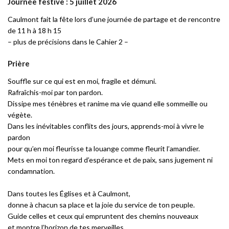
Journée festive : 5 juillet 2026
Caulmont fait la fête lors d’une journée de partage et de rencontre
de 11 h à 18 h 15
– plus de précisions dans le Cahier 2 –
Prière
Souffle sur ce qui est en moi, fragile et démuni.
Rafraîchis-moi par ton pardon.
Dissipe mes ténèbres et ranime ma vie quand elle sommeille ou
végète.
Dans les inévitables conflits des jours, apprends-moi à vivre le
pardon
pour qu’en moi fleurisse ta louange comme fleurit l’amandier.
Mets en moi ton regard d’espérance et de paix, sans jugement ni
condamnation.
Dans toutes les Églises et à Caulmont,
donne à chacun sa place et la joie du service de ton peuple.
Guide celles et ceux qui empruntent des chemins nouveaux
et montre l’horizon de tes merveilles