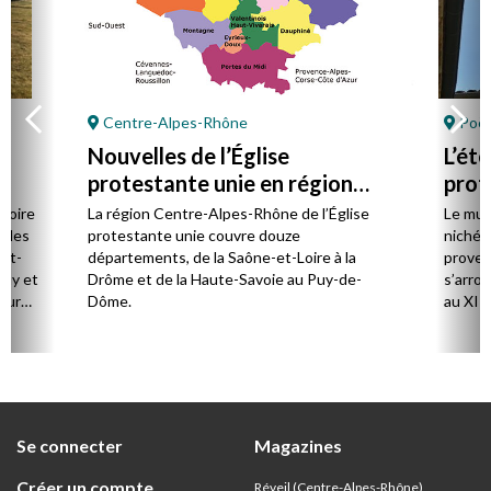
Centre-Alpes-Rhône
Poët
Nouvelles de l’Église
L’ét
protestante unie en région
prot
Centre-Alpes-Rhône
stoire
La région Centre-Alpes-Rhône de l’Église
Le mus
cales
protestante unie couvre douze
niché 
et-
départements, de la Saône-et-Loire à la
proven
Puy et
Drôme et de la Haute-Savoie au Puy-de-
s’arro
our
Dôme.
au XIIe
mples.
de Jér
ent
rencon
e la
concer
e
rent
Se connecter
Magazines
usqu’à
Créer un compte
Réveil (Centre-Alpes-Rhône)