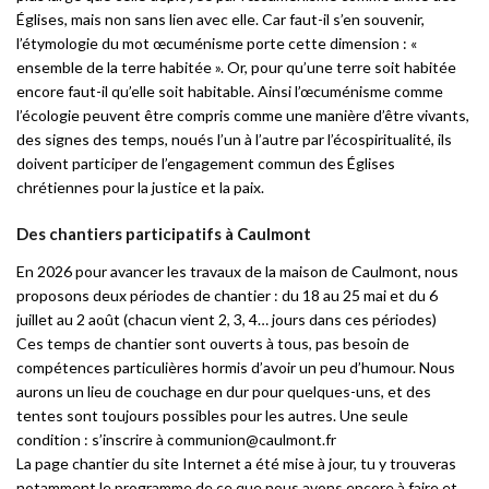
Églises, mais non sans lien avec elle. Car faut-il s’en souvenir,
l’étymologie du mot œcuménisme porte cette dimension : «
ensemble de la terre habitée ». Or, pour qu’une terre soit habitée
encore faut-il qu’elle soit habitable. Ainsi l’œcuménisme comme
l’écologie peuvent être compris comme une manière d’être vivants,
des signes des temps, noués l’un à l’autre par l’écospiritualité, ils
doivent participer de l’engagement commun des Églises
chrétiennes pour la justice et la paix.
Des chantiers participatifs à Caulmont
En 2026 pour avancer les travaux de la maison de Caulmont, nous
proposons deux périodes de chantier : du 18 au 25 mai et du 6
juillet au 2 août (chacun vient 2, 3, 4… jours dans ces périodes)
Ces temps de chantier sont ouverts à tous, pas besoin de
compétences particulières hormis d’avoir un peu d’humour. Nous
aurons un lieu de couchage en dur pour quelques-uns, et des
tentes sont toujours possibles pour les autres. Une seule
condition : s’inscrire à communion@caulmont.fr
La page chantier du site Internet a été mise à jour, tu y trouveras
notamment le programme de ce que nous avons encore à faire et