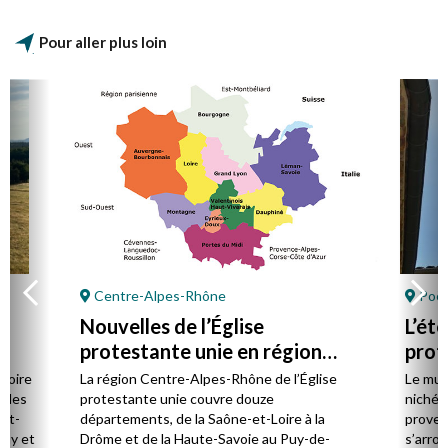
Pour aller plus loin
Centre-Alpes-Rhône
Poët
Nouvelles de l’Église
L’ét
protestante unie en région
prot
Centre-Alpes-Rhône
stoire
La région Centre-Alpes-Rhône de l’Église
Le mus
cales
protestante unie couvre douze
niché 
et-
départements, de la Saône-et-Loire à la
proven
Puy et
Drôme et de la Haute-Savoie au Puy-de-
s’arro