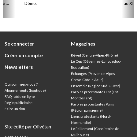
our
Dôme.
au XIIe
mples.
de Jér
ent
rencon
e la
concer
e
rent
Se connecter
Magazines
usqu’à
Créer un compte
Réveil (Centre-Alpes-Rhône)
Le Cep (Cévennes-Languedoc-
Newsletters
Roussillon)
Échanges (Provence-Alpes-
Corse-Côte-d’Azur
)
Qui sommes-nous ?
Ensemble (Région Sud-Ouest)
Abonnements (boutique)
Paroles protestantes Est (Est-
FAQ - aide en ligne
Montbéliard)
Régie publicitaire
Paroles protestantes Paris
Faire un don
(Région parisienne)
Liens protestants (Nord-
Normandie)
Site édité par Olivétan
Le Ralliement (Consistoire de
Mulhouse)