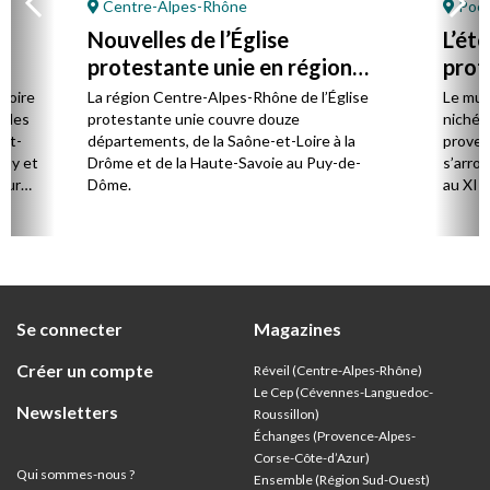
Centre-Alpes-Rhône
Poët
Nouvelles de l’Église
L’ét
protestante unie en région
prot
Centre-Alpes-Rhône
stoire
La région Centre-Alpes-Rhône de l’Église
Le mus
cales
protestante unie couvre douze
niché 
et-
départements, de la Saône-et-Loire à la
proven
Puy et
Drôme et de la Haute-Savoie au Puy-de-
s’arro
our
Dôme.
au XIIe
mples.
de Jér
ent
rencon
e la
concer
e
rent
Se connecter
Magazines
usqu’à
Créer un compte
Réveil (Centre-Alpes-Rhône)
Le Cep (Cévennes-Languedoc-
Newsletters
Roussillon)
Échanges (Provence-Alpes-
Corse-Côte-d’Azur
)
Qui sommes-nous ?
Ensemble (Région Sud-Ouest)