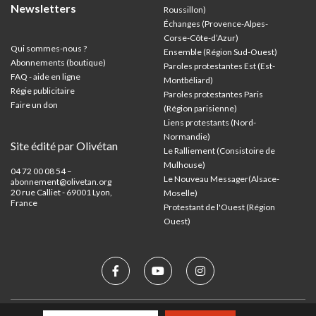
Newsletters
Roussillon)
Échanges (Provence-Alpes-
Corse-Côte-d’Azur
)
Qui sommes-nous ?
Ensemble (Région Sud-Ouest)
Abonnements (boutique)
Paroles protestantes Est (Est-
FAQ - aide en ligne
Montbéliard)
Régie publicitaire
Paroles protestantes Paris
Faire un don
(Région parisienne)
Liens protestants (Nord-
Normandie)
Site édité par Olivétan
Le Ralliement (Consistoire de
Mulhouse)
04 72 00 08 54 –
Le Nouveau Messager(Alsace-
abonnement@olivetan.org
20 rue Calliet - 69001 Lyon,
Moselle)
France
Protestant de l'Ouest (Région
Ouest)