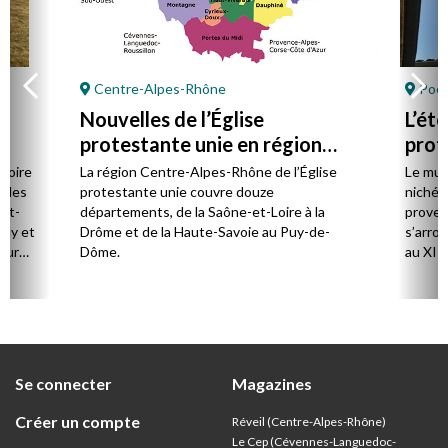
Centre-Alpes-Rhône
Poët
Nouvelles de l’Église
L’ét
protestante unie en région
prot
Centre-Alpes-Rhône
stoire
La région Centre-Alpes-Rhône de l’Église
Le mus
cales
protestante unie couvre douze
niché 
et-
départements, de la Saône-et-Loire à la
proven
Puy et
Drôme et de la Haute-Savoie au Puy-de-
s’arro
our
Dôme.
au XIIe
mples.
de Jér
ent
rencon
e la
concer
e
rent
Se connecter
Magazines
usqu’à
Créer un compte
Réveil (Centre-Alpes-Rhône)
Le Cep (Cévennes-Languedoc-