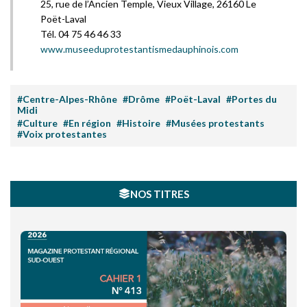
25, rue de l’Ancien Temple, Vieux Village, 26160 Le
Poët-Laval
Tél. 04 75 46 46 33
www.museeduprotestantismedauphinois.com
#Centre-Alpes-Rhône
#Drôme
#Poët-Laval
#Portes du
Midi
#Culture
#En région
#Histoire
#Musées protestants
#Voix protestantes
NOS TITRES