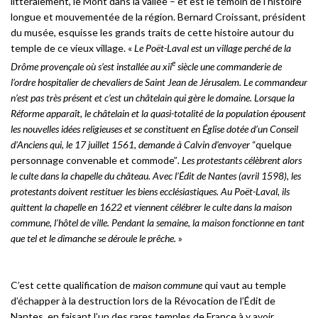
littéralement, le Mont dans la vallée – et est le témoin de l’histoire
longue et mouvementée de la région. Bernard Croissant, président
du musée, esquisse les grands traits de cette histoire autour du
temple de ce vieux village. «
Le Poët-Laval est un village perché de la
e
Drôme provençale où s’est installée au xii
siècle une commanderie de
l’ordre hospitalier de chevaliers de Saint Jean de Jérusalem. Le commandeur
n’est pas très présent et c’est un châtelain qui gère le domaine. Lorsque la
Réforme apparaît, le châtelain et la quasi-totalité de la population épousent
les nouvelles idées religieuses et se constituent en Église dotée d’un Conseil
d’Anciens qui, le 17 juillet 1561, demande à Calvin d’envoyer
“quelque
personnage convenable et commode”
. Les protestants célèbrent alors
le culte dans la chapelle du château. Avec l’Édit de Nantes (avril 1598), les
protestants doivent restituer les biens ecclésiastiques. Au Poët-Laval, ils
quittent la chapelle en 1622 et viennent célébrer le culte dans la maison
commune, l’hôtel de ville. Pendant la semaine, la maison fonctionne en tant
que tel et le dimanche se déroule le prêche.
»
C’est cette qualification de
maison commune
qui vaut au temple
d’échapper à la destruction lors de la Révocation de l’Édit de
Nantes, en faisant l’un des rares temples de France à y avoir