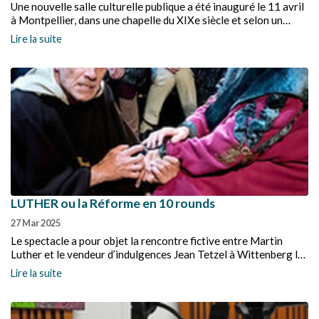
Une nouvelle salle culturelle publique a été inauguré le 11 avril
à Montpellier, dans une chapelle du XIXe siècle et selon un
projet original conduit par la Fondation pour l’Armée du Salut.
Lire la suite
LUTHER ou la Réforme en 10 rounds
27 Mar 2025
Le spectacle a pour objet la rencontre fictive entre Martin
Luther et le vendeur d’indulgences Jean Tetzel à Wittenberg la
veille de la Toussaint 1517, le jour où Luther est censé avoir
Lire la suite
affiché les 95 propositions contre les indulgences qui sont à
l’origine de la Réforme.