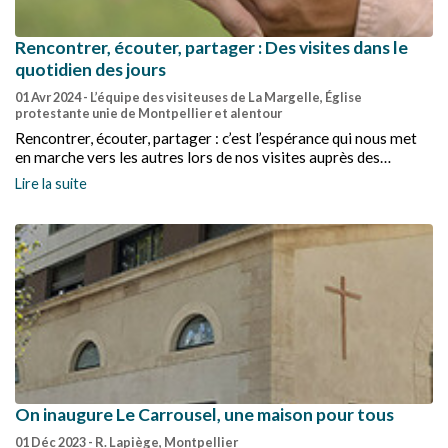
Rencontrer, écouter, partager : Des visites dans le
quotidien des jours
01 Avr 2024
- L’équipe des visiteuses de La Margelle, Église
protestante unie de Montpellier et alentour
Rencontrer, écouter, partager : c’est l’espérance qui nous met
en marche vers les autres lors de nos visites auprès des
personnes et qui permet de découvrir plus ou moins
Lire la suite
tardivement lors de cette épreuve, leur fragilité et leur
finitude.
On inaugure Le Carrousel, une maison pour tous
01 Déc 2023
- R. Lapiège, Montpellier