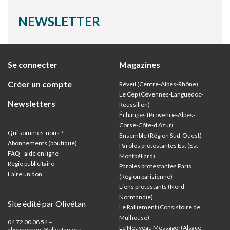
NEWSLETTER
Se connecter
Magazines
Créer un compte
Réveil (Centre-Alpes-Rhône)
Le Cep (Cévennes-Languedoc-
Newsletters
Roussillon)
Échanges (Provence-Alpes-
Corse-Côte-d’Azur
)
Qui sommes-nous ?
Ensemble (Région Sud-Ouest)
Abonnements (boutique)
Paroles protestantes Est (Est-
FAQ - aide en ligne
Montbéliard)
Régie publicitaire
Paroles protestantes Paris
Faire un don
(Région parisienne)
Liens protestants (Nord-
Normandie)
Site édité par Olivétan
Le Ralliement (Consistoire de
Mulhouse)
04 72 00 08 54 –
Le Nouveau Messager(Alsace-
abonnement@olivetan.org