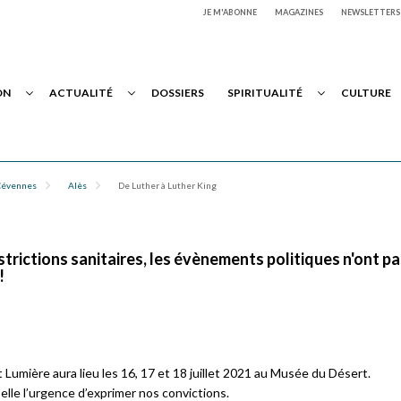
JE M'ABONNE
MAGAZINES
NEWSLETTERS
ON
ACTUALITÉ
DOSSIERS
SPIRITUALITÉ
CULTURE
Cévennes
Alès
De Luther à Luther King
strictions sanitaires, les évènements politiques n'ont p
!
 Lumière aura lieu les 16, 17 et 18 juillet 2021 au Musée du Désert.
lle l’urgence d’exprimer nos convictions.