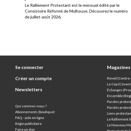
Le Ralliement Protestant est le mensuel édité par le
Consistoire Réformé de Mulhouse. Découvrez le numéro
tre
de juillet-août 2026.
nne.
mps
Se connecter
Magazines
Créer un compte
Réveil (Centre
Le Cep (Céven
Newsletters
Échanges (Pro
Ensemble (Rég
Paroles protest
Qui sommes-nous ?
Paroles protest
Abonnements (boutique)
Liens protesta
FAQ - aide en ligne
Le Ralliement 
Régie publicitaire
Le Nouveau Me
Faire un don
Protestant de 