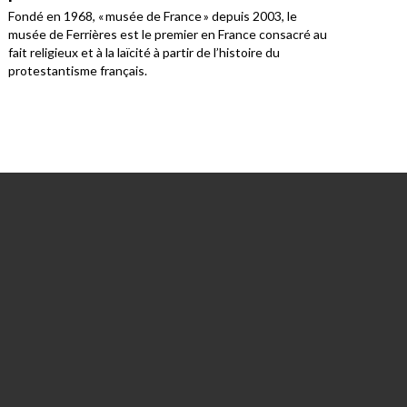
laïcité
Fondé en 1968, « musée de France » depuis 2003, le
À un
musée de Ferrières est le premier en France consacré au
fair
fait religieux et à la laïcité à partir de l’histoire du
homm
protestantisme français.
est 