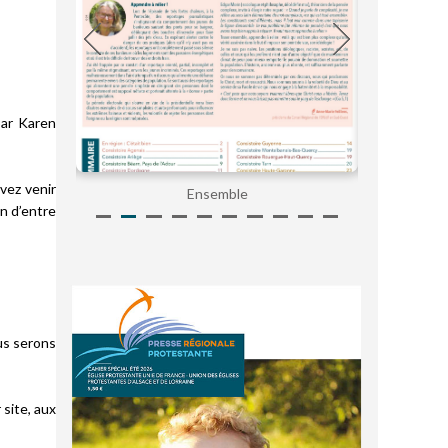
par Karen
vez venir
Ensemble
un d’entre
ous serons
 site, aux