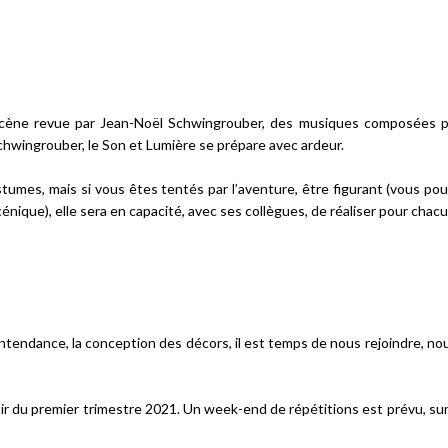
scène revue par Jean-Noël Schwingrouber, des musiques composées 
chwingrouber, le Son et Lumière se prépare avec ardeur.
stumes, mais si vous êtes tentés par l’aventure, être figurant (vous pou
Échanges
cénique), elle sera en capacité, avec ses collègues, de réaliser pour chac
 l’intendance, la conception des décors, il est temps de nous rejoindre, n
tir du premier trimestre 2021. Un week-end de répétitions est prévu, sur