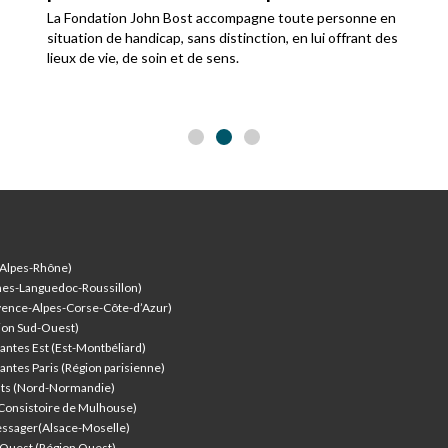
fondateur
La Fondation John Bost accompagne toute personne en
situation de handicap, sans distinction, en lui offrant des
lieux de vie, de soin et de sens.
-Alpes-Rhône)
nes-Languedoc-Roussillon)
vence-Alpes-Corse-Côte-d’Azur
)
ion Sud-Ouest)
antes Est (Est-Montbéliard)
antes Paris (Région parisienne)
nts (Nord-Normandie)
(Consistoire de Mulhouse)
ssager(Alsace-Moselle)
l'Ouest (Région Ouest)