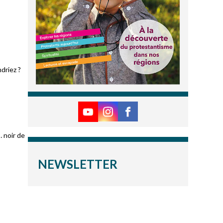
driez ?
… noir de
NEWSLETTER