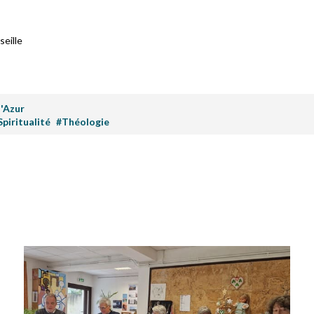
eille
'Azur
Spiritualité
#Théologie