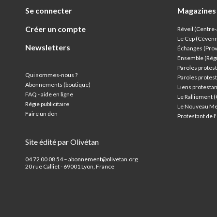
Se connecter
Magazines
Créer un compte
Réveil (Centre
Le Cep (Céven
Newsletters
Échanges (Pro
Ensemble (Rég
Paroles protest
Qui sommes-nous ?
Paroles protest
Abonnements (boutique)
Liens protesta
FAQ - aide en ligne
Le Ralliement 
Régie publicitaire
Le Nouveau Me
Faire un don
Protestant de 
Site édité par Olivétan
04 72 00 08 54 – abonnement@olivetan.org
20 rue Calliet - 69001 Lyon, France