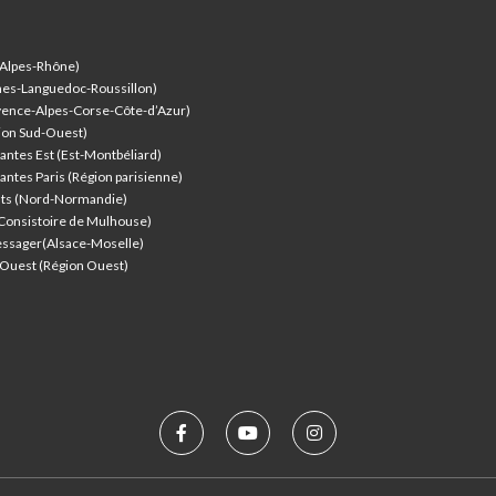
-Alpes-Rhône)
nes-Languedoc-Roussillon)
vence-Alpes-Corse-Côte-d’Azur
)
ion Sud-Ouest)
antes Est (Est-Montbéliard)
antes Paris (Région parisienne)
nts (Nord-Normandie)
(Consistoire de Mulhouse)
ssager(Alsace-Moselle)
l'Ouest (Région Ouest)