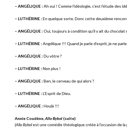
– ANGÉLIQUE :
Ah oui ! Comme l’idéologie, c’est l’étude des idée
– LUTHÉRINE :
En quelque sorte. Donc cette deuxième rencontre
– ANGÉLIQUE :
Oui, toujours à condition qu’il y ait du chocolat n
– LUTHÉRINE :
Angélique !!! Quand je parle d’esprit, je ne parl
– ANGÉLIQUE :
Du vôtre ?
– LUTHÉRINE :
Non plus !
– ANGÉLIQUE :
Ben, le cerveau de qui alors ?
– LUTHÉRINE :
L’Esprit de Dieu.
– ANGÉLIQUE :
Houlà !!!
Annie Coudène,
Allo Bybol
(suite)
(
Allo Bybol
est une comédie théologique créée à l’occasion de l