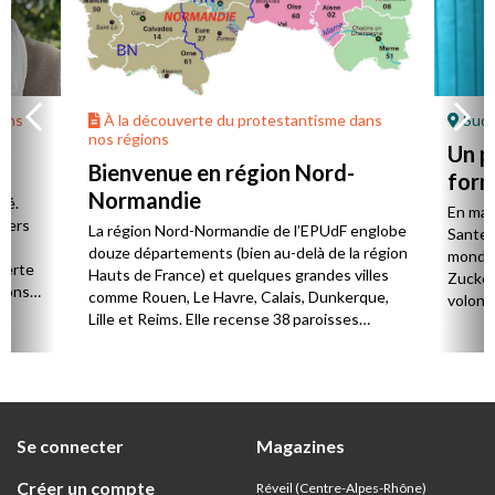
dans
À la découverte du protestantisme dans
Sud-
nos régions
Un pe
Bienvenue en région Nord-
for
Normandie
té.
En mars
 vers
La région Nord-Normandie de l’EPUdF englobe
Sante F
n,
douze départements (bien au-delà de la région
monde 
verte
Hauts de France) et quelques grandes villes
Zucker
sions
comme Rouen, Le Havre, Calais, Dunkerque,
volont
Lille et Reims. Elle recense 38 paroisses
addicti
réparties sur quatre consistoires.
du temp
commer
Se connecter
Magazines
Créer un compte
Réveil (Centre-Alpes-Rhône)