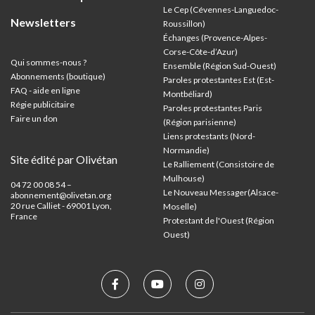
Le Cep (Cévennes-Languedoc-
Newsletters
Roussillon)
Échanges (Provence-Alpes-
Corse-Côte-d’Azur
)
Qui sommes-nous ?
Ensemble (Région Sud-Ouest)
Abonnements (boutique)
Paroles protestantes Est (Est-
FAQ - aide en ligne
Montbéliard)
Régie publicitaire
Paroles protestantes Paris
Faire un don
(Région parisienne)
Liens protestants (Nord-
Normandie)
Site édité par Olivétan
Le Ralliement (Consistoire de
Mulhouse)
04 72 00 08 54 –
Le Nouveau Messager(Alsace-
abonnement@olivetan.org
20 rue Calliet - 69001 Lyon,
Moselle)
France
Protestant de l'Ouest (Région
Ouest)