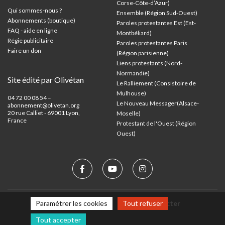
Corse-Côte-d’Azur
)
Qui sommes-nous ?
Ensemble (Région Sud-Ouest)
Abonnements (boutique)
Paroles protestantes Est (Est-
FAQ - aide en ligne
Montbéliard)
Régie publicitaire
Paroles protestantes Paris
Faire un don
(Région parisienne)
Liens protestants (Nord-
Normandie)
Site édité par Olivétan
Le Ralliement (Consistoire de
Mulhouse)
04 72 00 08 54 –
Le Nouveau Messager(Alsace-
abonnement@olivetan.org
20 rue Calliet - 69001 Lyon,
Moselle)
France
Protestant de l'Ouest (Région
Ouest)
Paramétrer les cookies
Tout refuser
Mentions légales
Nous contacter
Tout accepter