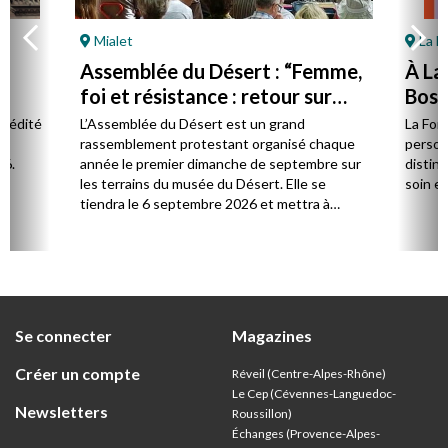
Mialet
La F
Assemblée du Désert : “Femme,
À La
foi et résistance : retour sur
Bost 
Marie Durand”
par 
l édité
L’Assemblée du Désert est un grand
La Fon
e.
rassemblement protestant organisé chaque
person
26.
année le premier dimanche de septembre sur
distinc
les terrains du musée du Désert. Elle se
soin et
tiendra le 6 septembre 2026 et mettra à
l’honneur Marie Durand, grande figure de
l’histoire du protestantisme français, à
l’occasion du 250e anniversaire de sa mort,
survenue en juillet 1776.
Se connecter
Magazines
Créer un compte
Réveil (Centre-Alpes-Rhône)
Le Cep (Cévennes-Languedoc-
Newsletters
Roussillon)
Échanges (Provence-Alpes-