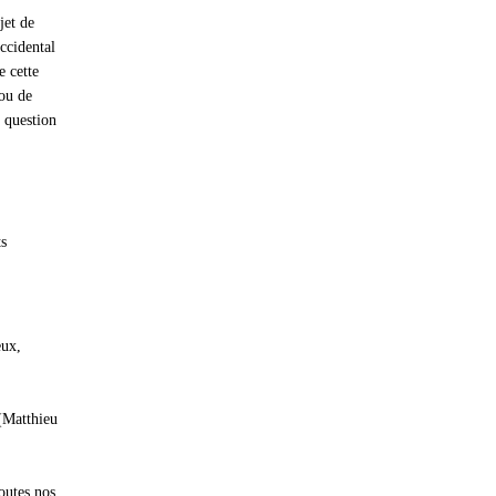
jet de
occidental
e cette
 ou de
 question
ts
eux,
 (Matthieu
toutes nos