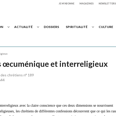
JE M'ABONNE
MAGAZINES
NEWSLETTERS
ON
ACTUALITÉ
DOSSIERS
SPIRITUALITÉ
CULTURE
ligieux
es œcuménique et interreligieux
 des chrétiens n° 189
h44
nterreligieux avec la claire conscience que ces deux dimensions se nourrissent
ligieuses, les chrétiens de différentes confessions découvrent que ce qui les ra