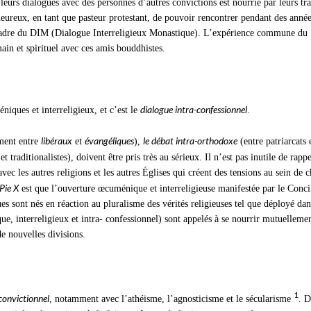
 leurs dialogues avec des personnes d’autres convictions est nourrie par leurs tra
heureux, en tant que pasteur protestant, de pouvoir rencontrer pendant des année
 cadre du DIM (Dialogue Interreligieux Monastique). L’expérience commune du
n et spirituel avec ces amis bouddhistes.
dialogue intra-confessionnel
niques et interreligieux, et c’est le
.
libéraux
évangéliques
le débat intra-orthodoxe
ent entre
et
),
(entre patriarcats 
et traditionalistes), doivent être pris très au sérieux. Il n’est pas inutile de rapp
vec les autres religions et les autres Églises qui créent des tensions au sein de 
Pie X
est que l’ouverture œcuménique et interreligieuse manifestée par le Conci
es sont nés en réaction au pluralisme des vérités religieuses tel que déployé dan
e, interreligieux et intra- confessionnel) sont appelés à se nourrir mutuellemen
de nouvelles divisions.
1
convictionnel
, notamment avec l’athéisme, l’agnosticisme et le sécularisme
. D