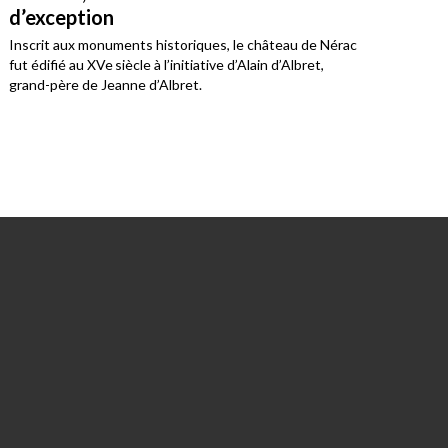
d’exception
Jea
Inscrit aux monuments historiques, le château de Nérac
Monu
fut édifié au XVe siècle à l’initiative d’Alain d’Albret,
chât
grand-père de Jeanne d’Albret.
du t