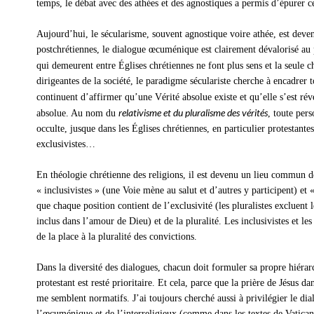
temps, le débat avec des athées et des agnostiques a permis d’épurer ce
Aujourd’hui, le sécularisme, souvent agnostique voire athée, est dev
postchrétiennes, le dialogue œcuménique est clairement dévalorisé au 
qui demeurent entre Églises chrétiennes ne font plus sens et la seule c
dirigeantes de la société, le paradigme séculariste cherche à encadrer 
continuent d’affirmer qu’une Vérité absolue existe et qu’elle s’est r
relativisme et du pluralisme des vérités
absolue. Au nom du
, toute per
occulte, jusque dans les Églises chrétiennes, en particulier protestantes,
exclusivistes…
En théologie chrétienne des religions, il est devenu un lieu commun de
« inclusivistes » (une Voie mène au salut et d’autres y participent) et 
que chaque position contient de l’exclusivité (les pluralistes excluent l
inclus dans l’amour de Dieu) et de la pluralité. Les inclusivistes et les
de la place à la pluralité des convictions.
Dans la diversité des dialogues, chacun doit formuler sa propre hiéra
protestant est resté prioritaire. Et cela, parce que la prière de Jésus 
me semblent normatifs. J’ai toujours cherché aussi à privilégier le dia
l’œcuménique et de l’interreligieux (comme dans les textes de Vatican 