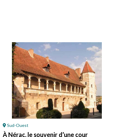
Sud-Ouest
Or
À Nérac, le souvenir d’une cour
À P