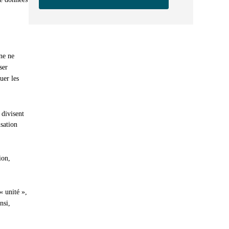
ine ne
ser
uer les
 divisent
isation
ion,
« unité »,
nsi,