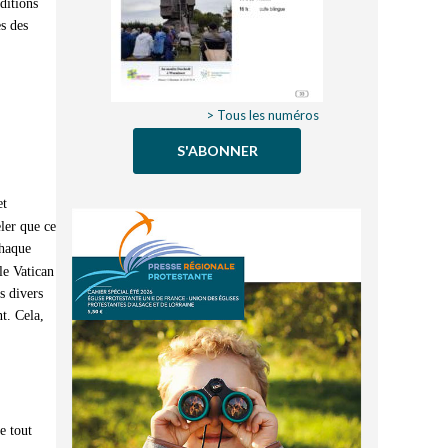
ditions
s des
> Tous les numéros
S'ABONNER
et
eler que ce
chaque
le Vatican
s divers
t. Cela,
e tout