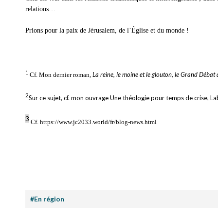
relations…
Prions pour la paix de Jérusalem, de l’Église et du monde !
1
La reine, le moine et le glouton, le Grand Débat
Cf. Mon dernier roman,
2
Sur ce sujet, cf. mon ouvrage Une théologie pour temps de crise, L
3
Cf. https://www.jc2033.world/fr/blog-news.html
#En région