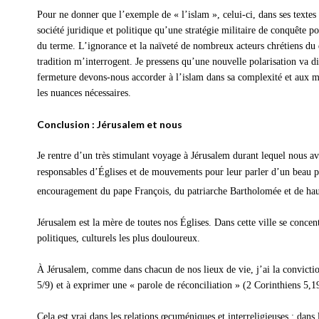
Pour ne donner que l’exemple de « l’islam », celui-ci, dans ses textes 
société juridique et politique qu’une stratégie militaire de conquête po
du terme. L’ignorance et la naïveté de nombreux acteurs chrétiens du d
tradition m’interrogent. Je pressens qu’une nouvelle polarisation va d
fermeture devons-nous accorder à l’islam dans sa complexité et aux m
les nuances nécessaires.
Conclusion : Jérusalem et nous
Je rentre d’un très stimulant voyage à Jérusalem durant lequel nous av
responsables d’Églises et de mouvements pour leur parler d’un beau pr
encouragement du pape François, du patriarche Bartholomée et de ha
Jérusalem est la mère de toutes nos Églises. Dans cette ville se concentr
politiques, culturels les plus douloureux.
À Jérusalem, comme dans chacun de nos lieux de vie, j’ai la convictio
5/9) et à exprimer une « parole de réconciliation » (2 Corinthiens 5,1
Cela est vrai dans les relations œcuméniques et interreligieuses ; dans l