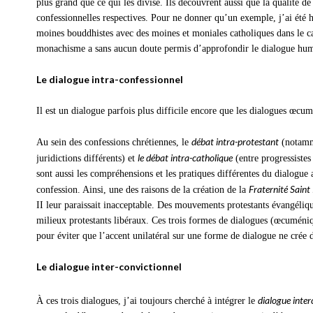
plus grand que ce qui les divise. Ils découvrent aussi que la qualité de
confessionnelles respectives. Pour ne donner qu’un exemple, j’ai été 
moines bouddhistes avec des moines et moniales catholiques dans le
monachisme a sans aucun doute permis d’approfondir le dialogue humai
Le dialogue intra-confessionnel
Il est un dialogue parfois plus difficile encore que les dialogues œcumé
débat intra-protestant
Au sein des confessions chrétiennes, le
(notamm
le débat intra-catholique
juridictions différents) et
(entre progressistes 
sont aussi les compréhensions et les pratiques différentes du dialogue a
Fraternité Saint 
confession. Ainsi, une des raisons de la création de la
II leur paraissait inacceptable. Des mouvements protestants évangéliqu
milieux protestants libéraux. Ces trois formes de dialogues (œcuméniqu
pour éviter que l’accent unilatéral sur une forme de dialogue ne crée 
Le dialogue inter-convictionnel
dialogue inter
À ces trois dialogues, j’ai toujours cherché à intégrer le