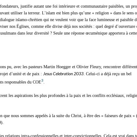
fondateurs, justifie autant une foi intérieure et communautaire paisibles, un pro
uvant utiliser la terreur. L’islam est bien plus qu’une « religion » dans le sens 
ialogue islamo-chrétien qui ne veulent voir que la face lumineuse et paisible d
iviser nos Églises, comme elle divise déjà nos sociétés : quel degré d’ouverture
usulmans dans leur diversité ? Seule une réponse œcuménique apportera à cette
ons pu, avec les pasteurs Martin Hoegger et Olivier Fleury, rencontrer différen
Jesus Celebration 2033
ojet d’unité et de paix :
. Celui-ci a déjà reçu un bel
3
uts responsables du COE
.
ent les aspirations les plus profondes à la paix et les conflits ecclésiaux, religi
n que nous sommes appelés à la suite du Christ, à être des « faiseurs de paix »
9).
es relations intra-confessionnelles et inter-convictionnelles. Cela est vrai dans 