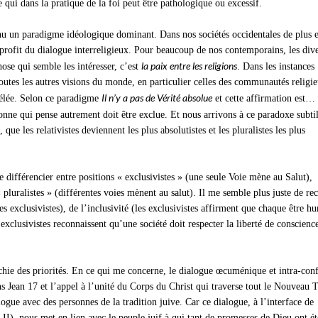
 qui dans la pratique de la foi peut être pathologique ou excessif.
enu un paradigme idéologique dominant. Dans nos sociétés occidentales de plus 
profit du dialogue interreligieux. Pour beaucoup de nos contemporains, les div
la paix entre les religions
hose qui semble les intéresser, c’est
. Dans les instances
toutes les autres visions du monde, en particulier celles des communautés religie
Il n’y a pas de Vérité absolue
évélée. Selon ce paradigme
et cette affirmation est… 
sonne qui pense autrement doit être exclue. Et nous arrivons à ce paradoxe subtil
 que les relativistes deviennent les plus absolutistes et les pluralistes les plus
 différencier entre positions « exclusivistes » (une seule Voie mène au Salut),
« pluralistes » (différentes voies mènent au salut). Il me semble plus juste de re
es exclusivistes), de l’inclusivité (les exclusivistes affirment que chaque être h
 exclusivistes reconnaissent qu’une société doit respecter la liberté de conscience
rchie des priorités. En ce qui me concerne, le dialogue œcuménique et intra-con
dans Jean 17 et l’appel à l’unité du Corps du Christ qui traverse tout le Nouveau 
logue avec des personnes de la tradition juive. Car ce dialogue, à l’interface de
II), nous met en lien avec le peuple juif à qui tant de promesses de Dieu ont é