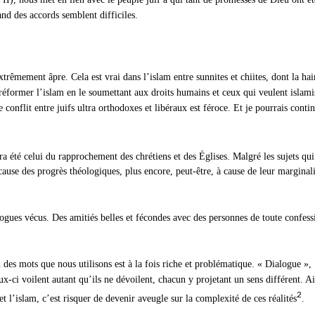
and des accords semblent difficiles.
extrêmement âpre. Cela est vrai dans l’islam entre sunnites et chiites, dont la ha
réformer l’islam en le soumettant aux droits humains et ceux qui veulent islami
conflit entre juifs ultra orthodoxes et libéraux est féroce. Et je pourrais contin
ra été celui du rapprochement des chrétiens et des Églises. Malgré les sujets qui
cause des progrès théologiques, plus encore, peut-être, à cause de leur marginal
ogues vécus. Des amitiés belles et fécondes avec des personnes de toute confess
n des mots que nous utilisons est à la fois riche et problématique. « Dialogue », 
-ci voilent autant qu’ils ne dévoilent, chacun y projetant un sens différent. Ai
2
t l’islam, c’est risquer de devenir aveugle sur la complexité de ces réalités
.