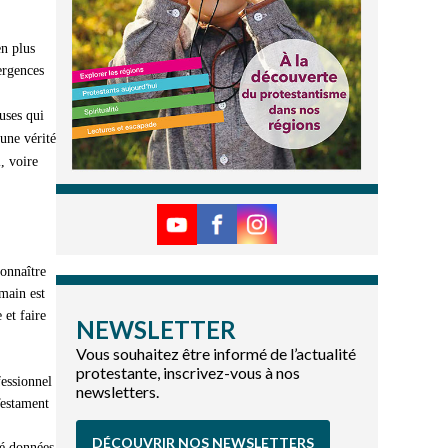
en plus
ergences
uses qui
une vérité
, voire
connaître
umain est
 et faire
NEWSLETTER
Vous souhaitez être informé de l’actualité
protestante, inscrivez-vous à nos
fessionnel
newsletters.
Testament
DÉCOUVRIR NOS NEWSLETTERS
té données