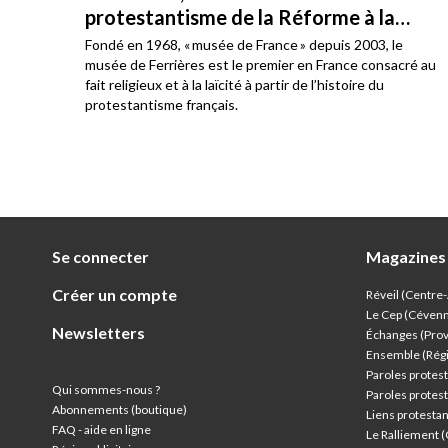
protestantisme de la Réforme à la
laïcité
e en
Fondé en 1968, « musée de France » depuis 2003, le
t des
musée de Ferrières est le premier en France consacré au
fait religieux et à la laïcité à partir de l’histoire du
protestantisme français.
Se connecter
Magazines
Créer un compte
Réveil (Centre
Le Cep (Céven
Newsletters
Échanges (Pro
Ensemble (Rég
Paroles protest
Qui sommes-nous ?
Paroles protest
Abonnements (boutique)
Liens protesta
FAQ - aide en ligne
Le Ralliement 