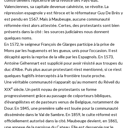
comté devient l’épicentre de la révolte des Pays-Bas.
Valenciennes, sa capitale devenue calviniste, se révolte. La
répression espagnole y est féroce et le réformateur Guy De Brès y
est pendu en 1567. Mais à Maubeuge, aucune communauté
réformée n’est alors attestée. Certes, des protestants sont bien
présents dans la cité : les sources judiciaires nous donnent
quelques noms.
En 1572, le seigneur François de Glarges participe à la prise de
Mons par les huguenots et les gueux, unis pour l’occasion. Il est
décapité après la reprise de la ville par les Espagnols. En 1573,
Antoine Géhennart est supplicié pour avoir résisté aux troupes du
duc d’Albe. Puis plus aucun protestant n’est mentionné, si ce n’est
quelques fugitifs interceptés à la frontière toute proche.
Une véritable communauté n’apparaît qu’au moment du Réveil du
e
XIX
siècle. Un petit noyau de protestants se forme
progressivement grâce au passage de colporteurs bibliques,
d’évangélistes et de pasteurs venus de Belgique, notamment de
Dour. En 1845, une première salle est louée pour la communauté
disséminée dans le Val de Sambre. En 1859, le culte réformé est
officiellement autorisé dans la cité. Maubeuge devient, en 1861,
une annexe de la paroisse du Cateau. Elle est desservie par le