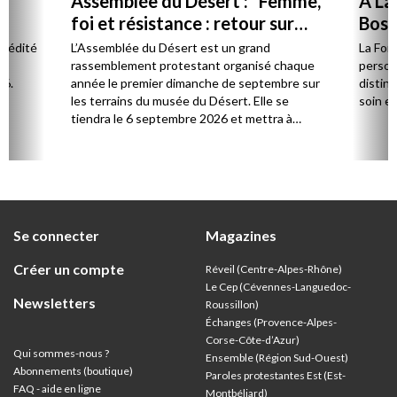
Assemblée du Désert : “Femme,
À La
foi et résistance : retour sur
Bost 
Marie Durand”
par 
l édité
L’Assemblée du Désert est un grand
La Fon
e.
rassemblement protestant organisé chaque
person
26.
année le premier dimanche de septembre sur
distinc
les terrains du musée du Désert. Elle se
soin et
tiendra le 6 septembre 2026 et mettra à
l’honneur Marie Durand, grande figure de
l’histoire du protestantisme français, à
l’occasion du 250e anniversaire de sa mort,
survenue en juillet 1776.
Se connecter
Magazines
Créer un compte
Réveil (Centre-Alpes-Rhône)
Le Cep (Cévennes-Languedoc-
Newsletters
Roussillon)
Échanges (Provence-Alpes-
Corse-Côte-d’Azur
)
Qui sommes-nous ?
Ensemble (Région Sud-Ouest)
Abonnements (boutique)
Paroles protestantes Est (Est-
FAQ - aide en ligne
Montbéliard)