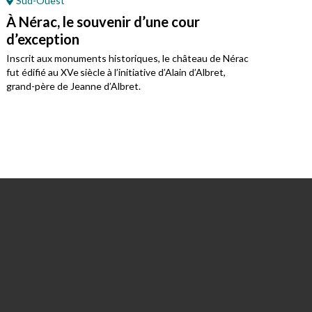
Sud-Ouest
Or
À Nérac, le souvenir d’une cour
À P
d’exception
Jea
Inscrit aux monuments historiques, le château de Nérac
Monu
fut édifié au XVe siècle à l’initiative d’Alain d’Albret,
chât
grand-père de Jeanne d’Albret.
du t