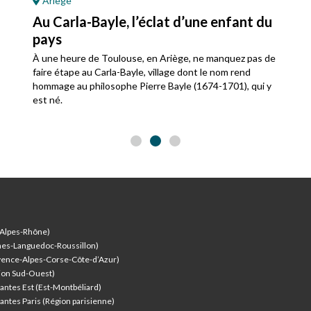
Ariège
Au Carla-Bayle, l’éclat d’une enfant du
pays
À une heure de Toulouse, en Ariège, ne manquez pas de
faire étape au Carla-Bayle, village dont le nom rend
hommage au philosophe Pierre Bayle (1674-1701), qui y
est né.
-Alpes-Rhône)
nes-Languedoc-Roussillon)
vence-Alpes-Corse-Côte-d’Azur
)
ion Sud-Ouest)
antes Est (Est-Montbéliard)
antes Paris (Région parisienne)