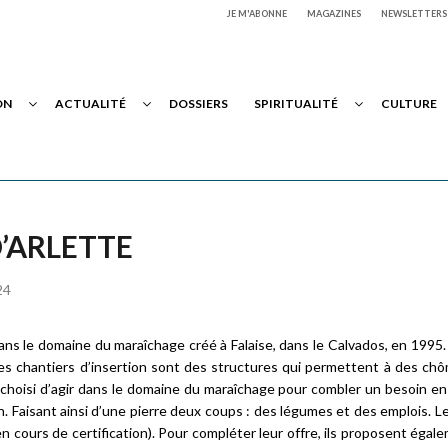
JE M'ABONNE
MAGAZINES
NEWSLETTERS
ON
ACTUALITÉ
DOSSIERS
SPIRITUALITÉ
CULTURE
D’ARLETTE
24
 dans le domaine du maraîchage créé à Falaise, dans le Calvados, en 1995
Les chantiers d’insertion sont des structures qui permettent à des ch
t choisi d’agir dans le domaine du maraîchage pour combler un besoin e
on. Faisant ainsi d’une pierre deux coups : des légumes et des emplois. L
en cours de certification). Pour compléter leur offre, ils proposent éga