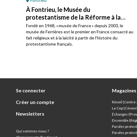
Fontrieu
À Fontrieu, le Musée du
protestantisme de la Réforme à la
laïcité
e en
Fondé en 1968, « musée de France » depuis 2003, le
t des
musée de Ferrières est le premier en France consacré au
fait religieux et à la laïcité à partir de l’histoire du
protestantisme français.
Se connecter
Magazines
Créer un compte
Réveil (Centre
Le Cep (Céven
Newsletters
Échanges (Pro
Ensemble (Rég
Paroles protest
Qui sommes-nous ?
Paroles protest