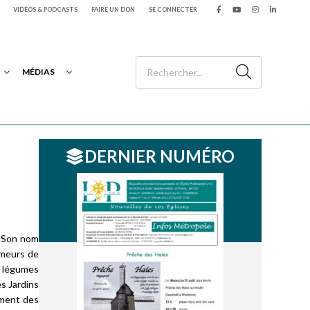
VIDÉOS & PODCASTS
FAIRE UN DON
SE CONNECTER
MÉDIAS
DERNIER NUMÉRO
. Son nom
ômeurs de
n légumes
es Jardins
lement des