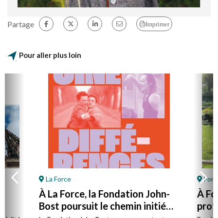
Partage
Imprimer
Pour aller plus loin
La Force
Font
À La Force, la Fondation John-
À Fo
Bost poursuit le chemin initié
prot
par son fondateur
à la 