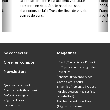
l édité
La Fondation John Bost accompagne toute
Fondé 
e.
personne en situation de handicap, sans
2003, 
26.
distinction, en lui offrant des lieux de vie, de
France 
soin et de sens.
à parti
françai
Se connecter
Magazines
Créer un compte
Réveil (Centre-Alpes-Rhône)
Le Cep (Cévennes-Languedoc-
Newsletters
Roussillon)
Échanges (Provence-Alpes-
Corse-Côte-d’Azur
)
Qui sommes-nous ?
Ensemble (Région Sud-Ouest)
Abonnements (boutique)
Paroles protestantes Est (Est-
FAQ - aide en ligne
Montbéliard)
Régie publicitaire
Paroles protestantes Paris
Faire un don
(Région parisienne)