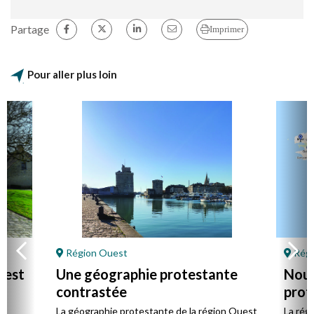
Partage
Imprimer
Pour aller plus loin
Région Ouest
Régi
uest
Une géographie protestante
Nouv
contrastée
prot
Oue
es
La géographie protestante de la région Ouest
La rég