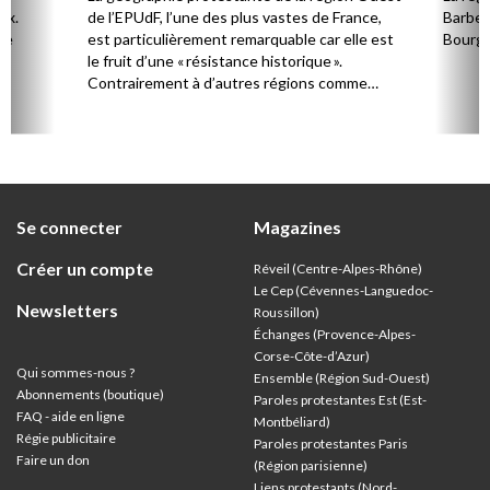
ux.
de l’EPUdF, l’une des plus vastes de France,
Barbezi
ce
est particulièrement remarquable car elle est
Bourges
le fruit d’une « résistance historique ».
Contrairement à d’autres régions comme
l’Alsace ou Les Cévennes-Languedoc, le
protestantisme y est encore plus minoritaire
que dans les bastions du sud mais très
structuré autour de pôles urbains et
maritimes.
Se connecter
Magazines
Créer un compte
Réveil (Centre-Alpes-Rhône)
Le Cep (Cévennes-Languedoc-
Newsletters
Roussillon)
Échanges (Provence-Alpes-
Corse-Côte-d’Azur
)
Qui sommes-nous ?
Ensemble (Région Sud-Ouest)
Abonnements (boutique)
Paroles protestantes Est (Est-
FAQ - aide en ligne
Montbéliard)
Régie publicitaire
Paroles protestantes Paris
Faire un don
(Région parisienne)
Liens protestants (Nord-