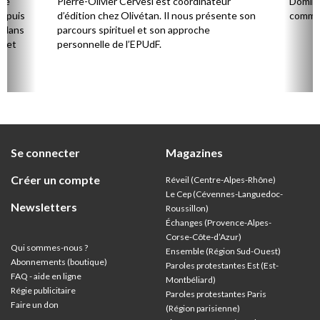
gné
Pierre-Olivier Cervesi est coordinateur
Domini
Depuis
d’édition chez Olivétan. Il nous présente son
commis
e dans
parcours spirituel et son approche
e et
personnelle de l’EPUdF.
Se connecter
Magazines
Créer un compte
Réveil (Centre-Alpes-Rhône)
Le Cep (Cévennes-Languedoc-
Newsletters
Roussillon)
Échanges (Provence-Alpes-
Corse-Côte-d’Azur
)
Qui sommes-nous ?
Ensemble (Région Sud-Ouest)
Abonnements (boutique)
Paroles protestantes Est (Est-
FAQ - aide en ligne
Montbéliard)
Régie publicitaire
Paroles protestantes Paris
Faire un don
(Région parisienne)