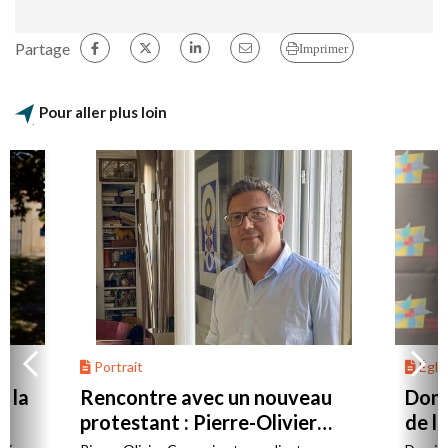
Partage
Imprimer
Pour aller plus loin
Portrait
Églis
à la
Rencontre avec un nouveau
Domi
protestant : Pierre-Olivier
de l
Cervesi