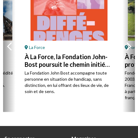
La Force
Font
À La Force, la Fondation John-
À Fo
Bost poursuit le chemin initié
prot
par son fondateur
à la 
l édité
La Fondation John Bost accompagne toute
Fondé 
e.
personne en situation de handicap, sans
2003, 
26.
distinction, en lui offrant des lieux de vie, de
France 
soin et de sens.
à parti
françai