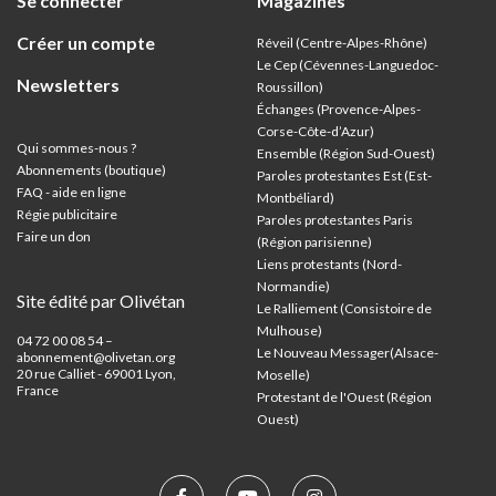
Se connecter
Magazines
Créer un compte
Réveil (Centre-Alpes-Rhône)
Le Cep (Cévennes-Languedoc-
Newsletters
Roussillon)
Échanges (Provence-Alpes-
Corse-Côte-d’Azur
)
Qui sommes-nous ?
Ensemble (Région Sud-Ouest)
Abonnements (boutique)
Paroles protestantes Est (Est-
FAQ - aide en ligne
Montbéliard)
Régie publicitaire
Paroles protestantes Paris
Faire un don
(Région parisienne)
Liens protestants (Nord-
Normandie)
Site édité par Olivétan
Le Ralliement (Consistoire de
Mulhouse)
04 72 00 08 54 –
Le Nouveau Messager(Alsace-
abonnement@olivetan.org
20 rue Calliet - 69001 Lyon,
Moselle)
France
Protestant de l'Ouest (Région
Ouest)