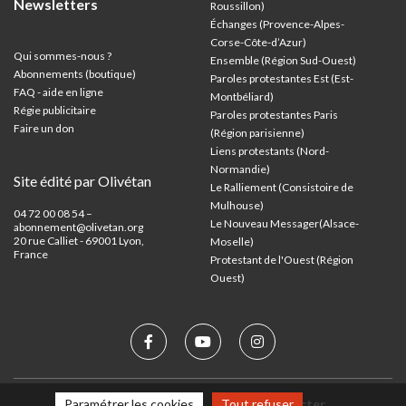
Newsletters
Roussillon)
Échanges (Provence-Alpes-
Corse-Côte-d’Azur
)
Qui sommes-nous ?
Ensemble (Région Sud-Ouest)
Abonnements (boutique)
Paroles protestantes Est (Est-
FAQ - aide en ligne
Montbéliard)
Régie publicitaire
Paroles protestantes Paris
Faire un don
(Région parisienne)
Liens protestants (Nord-
Normandie)
Site édité par Olivétan
Le Ralliement (Consistoire de
Mulhouse)
04 72 00 08 54 –
Le Nouveau Messager(Alsace-
abonnement@olivetan.org
20 rue Calliet - 69001 Lyon,
Moselle)
France
Protestant de l'Ouest (Région
Ouest)
Mentions légales
Nous contacter
Paramétrer les cookies
Tout refuser