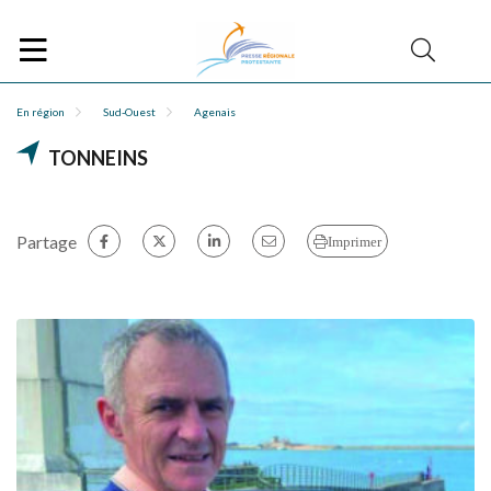
En région
Sud-Ouest
Agenais
TONNEINS
Partage
Imprimer