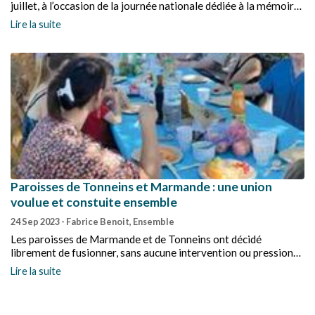
juillet, à l’occasion de la journée nationale dédiée à la mémoire
des victimes de crimes racistes et antisémites, et aux
Lire la suite
hommages aux Justes de France.
Paroisses de Tonneins et Marmande : une union
voulue et constuite ensemble
24 Sep 2023
- Fabrice Benoit, Ensemble
Les paroisses de Marmande et de Tonneins ont décidé
librement de fusionner, sans aucune intervention ou pression
des institutions régionales ou nationales. Un exemple à
Lire la suite
méditer.