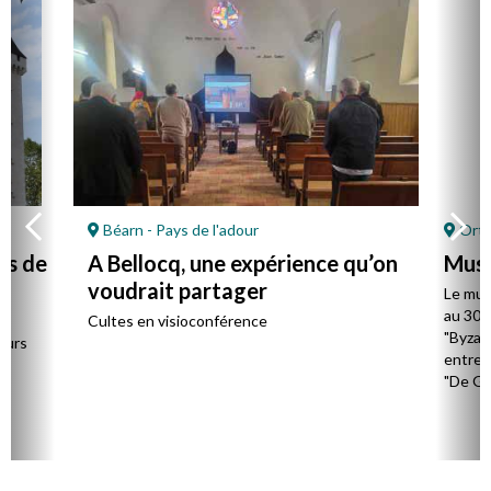
Béarn - Pays de l'adour
Orth
as de
A Bellocq, une expérience qu’on
Musé
voudrait partager
Le musé
au 30 m
-
Cultes en visioconférence
"Byzan
eurs
entre 
"De Ga
l’occa
le 23 m