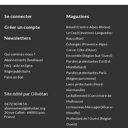
Se connecter
Magazines
Créer un compte
Réveil (Centre-Alpes-Rhône)
Le Cep (Cévennes-Languedoc-
Newsletters
Roussillon)
Échanges (Provence-Alpes-
Corse-Côte-d’Azur
)
Qui sommes-nous ?
Ensemble (Région Sud-Ouest)
Abonnements (boutique)
Paroles protestantes Est (Est-
FAQ - aide en ligne
Montbéliard)
Régie publicitaire
Paroles protestantes Paris
Faire un don
(Région parisienne)
Liens protestants (Nord-
Normandie)
Site édité par Olivétan
Le Ralliement (Consistoire de
Mulhouse)
04 72 00 08 54 –
Le Nouveau Messager(Alsace-
abonnement@olivetan.org
20 rue Calliet - 69001 Lyon,
Moselle)
France
Protestant de l'Ouest (Région
Ouest)