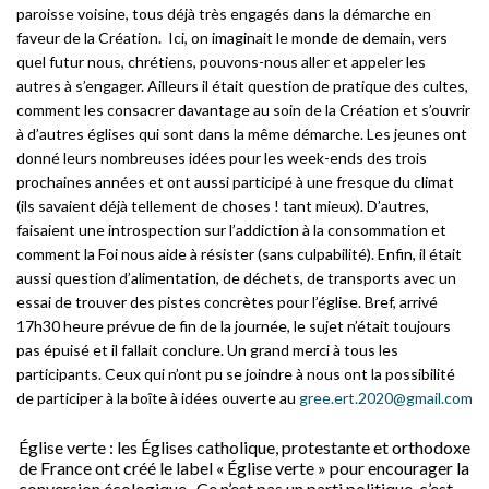
paroisse voisine, tous déjà très engagés dans la démarche en
faveur de la Création. Ici, on imaginait le monde de demain, vers
quel futur nous, chrétiens, pouvons-nous aller et appeler les
autres à s’engager. Ailleurs il était question de pratique des cultes,
comment les consacrer davantage au soin de la Création et s’ouvrir
à d’autres églises qui sont dans la même démarche. Les jeunes ont
donné leurs nombreuses idées pour les week-ends des trois
prochaines années et ont aussi participé à une fresque du climat
(ils savaient déjà tellement de choses ! tant mieux). D’autres,
faisaient une introspection sur l’addiction à la consommation et
comment la Foi nous aide à résister (sans culpabilité). Enfin, il était
aussi question d’alimentation, de déchets, de transports avec un
essai de trouver des pistes concrètes pour l’église. Bref, arrivé
17h30 heure prévue de fin de la journée, le sujet n’était toujours
pas épuisé et il fallait conclure. Un grand merci à tous les
participants. Ceux qui n’ont pu se joindre à nous ont la possibilité
de participer à la boîte à idées ouverte au
gree.ert.2020@gmail.com
Église verte : les Églises catholique, protestante et orthodoxe
de France ont créé le label « Église verte » pour encourager la
conversion écologique. Ce n’est pas un parti politique, c’est