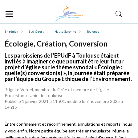
En région
Sud-Ouest
Haute Garonne
Toulouse
Écologie, Création, Conversion
Les paroissiens de l’EPUdF à Toulouse étaient
invités à imaginer ce que pourrait être leur futur
projet d’église sur le thème synodal « Écologie :
quelle(s) conversion(s) », la journée était préparée
par l’équipe du Groupe Éthique de l’Environnement.
Brigitte Vernel, membre du Grée et membre de l'Église
Protestante Unie de Toulouse
Publié le 1 janvier 2021 à 11h01, modifié le 7 novembre 2025 à
14h15
Entre confinement et reconfinement, annulations et reports, nous
y voici enfin. Notre petite équipe est très enthousiaste, réunie la
veille pour les derniers préparatifs, la voici à pied d’œuvre. Il faut