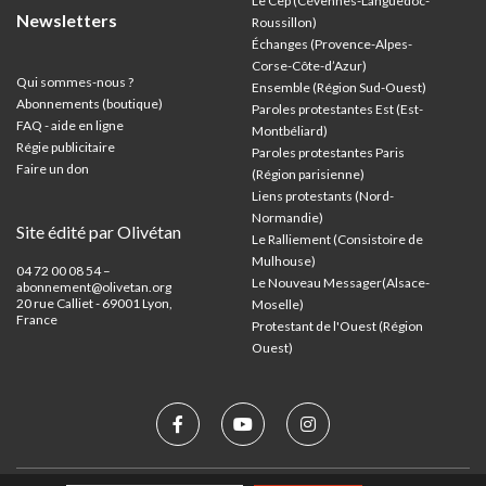
Le Cep (Cévennes-Languedoc-
Newsletters
Roussillon)
Échanges (Provence-Alpes-
Corse-Côte-d’Azur
)
Qui sommes-nous ?
Ensemble (Région Sud-Ouest)
Abonnements (boutique)
Paroles protestantes Est (Est-
FAQ - aide en ligne
Montbéliard)
Régie publicitaire
Paroles protestantes Paris
Faire un don
(Région parisienne)
Liens protestants (Nord-
Normandie)
Site édité par Olivétan
Le Ralliement (Consistoire de
Mulhouse)
04 72 00 08 54 –
Le Nouveau Messager(Alsace-
abonnement@olivetan.org
20 rue Calliet - 69001 Lyon,
Moselle)
France
Protestant de l'Ouest (Région
Ouest)