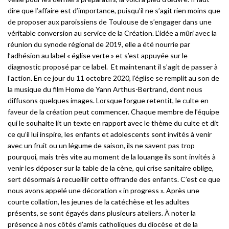
dire que l’affaire est d’importance, puisqu’il ne s’agit rien moins que
de proposer aux paroissiens de Toulouse de s’engager dans une
véritable conversion au service de la Création. L’idée a mûri avec la
réunion du synode régional de 2019, elle a été nourrie par
l’adhésion au label « église verte » et s’est appuyée sur le
diagnostic proposé par ce label. Et maintenant il s’agit de passer à
l’action. En ce jour du 11 octobre 2020, l’église se remplit au son de
la musique du film Home de Yann Arthus-Bertrand, dont nous
diffusons quelques images. Lorsque l’orgue retentit, le culte en
faveur de la création peut commencer. Chaque membre de l’équipe
qui le souhaite lit un texte en rapport avec le thème du culte et dit
ce qu’il lui inspire, les enfants et adolescents sont invités à venir
avec un fruit ou un légume de saison, ils ne savent pas trop
pourquoi, mais très vite au moment de la louange ils sont invités à
venir les déposer sur la table de la cène, qui crise sanitaire oblige,
sert désormais à recueillir cette offrande des enfants. C’est ce que
nous avons appelé une décoration « in progress ». Après une
courte collation, les jeunes de la catéchèse et les adultes
présents, se sont égayés dans plusieurs ateliers. À noter la
présence à nos côtés d’amis catholiques du diocèse et de la