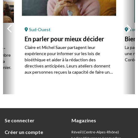
Sud-Ouest
Toul
En parler pour mieux décider
Bien
s
Claire et Michel Sauer partagent leur
La paro
expérience pour informer sur les lois de
une no
membre
bioéthique et aider à la rédaction des
Corée 
) a
directives anticipées. Leurs ateliers donnent
rnier.
aux personnes reçues la capacité de faire un
choix éclairé.
Se connecter
Magazines
Créer un compte
Réveil (Centre-Alpes-Rhône)