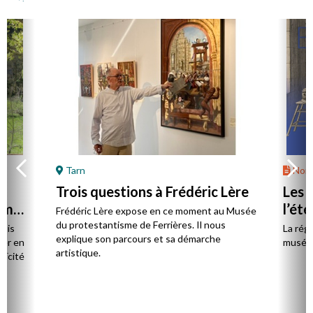
Tarn
Nord
Trois questions à Frédéric Lère
Les 
orme
l’été
Frédéric Lère expose en ce moment au Musée
du protestantisme de Ferrières. Il nous
puis
La rég
explique son parcours et sa démarche
ier en
musées
artistique.
laïcité