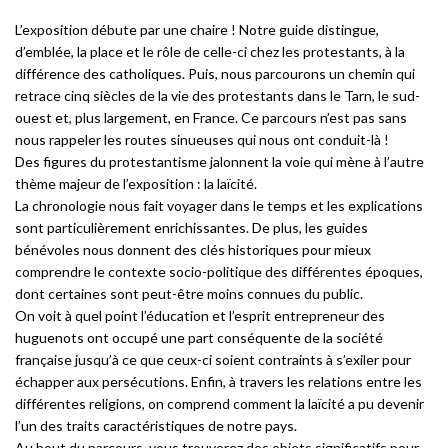
L’exposition débute par une chaire ! Notre guide distingue,
d’emblée, la place et le rôle de celle-ci chez les protestants, à la
différence des catholiques. Puis, nous parcourons un chemin qui
retrace cinq siècles de la vie des protestants dans le Tarn, le sud-
ouest et, plus largement, en France. Ce parcours n’est pas sans
nous rappeler les routes sinueuses qui nous ont conduit-là !
Des figures du protestantisme jalonnent la voie qui mène à l’autre
thème majeur de l’exposition : la laïcité.
La chronologie nous fait voyager dans le temps et les explications
sont particulièrement enrichissantes. De plus, les guides
bénévoles nous donnent des clés historiques pour mieux
comprendre le contexte socio-politique des différentes époques,
dont certaines sont peut-être moins connues du public.
On voit à quel point l’éducation et l’esprit entrepreneur des
huguenots ont occupé une part conséquente de la société
française jusqu’à ce que ceux-ci soient contraints à s’exiler pour
échapper aux persécutions. Enfin, à travers les relations entre les
différentes religions, on comprend comment la laïcité a pu devenir
l’un des traits caractéristiques de notre pays.
Au bout du parcours, vous trouverez des objets significatifs pour