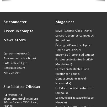
Se connecter
Magazines
Créer un compte
Réveil (Centre-Alpes-Rhône)
Le Cep (Cévennes-Languedoc-
Newsletters
Roussillon)
Échanges (Provence-Alpes-
Corse-Côte-d’Azur
)
Qui sommes-nous ?
Ensemble (Région Sud-Ouest)
Abonnements (boutique)
Paroles protestantes Est (Est-
FAQ - aide en ligne
Montbéliard)
Régie publicitaire
Paroles protestantes Paris
Faire un don
(Région parisienne)
Liens protestants (Nord-
Normandie)
Site édité par Olivétan
Le Ralliement (Consistoire de
Mulhouse)
04 72 00 08 54 –
Le Nouveau Messager(Alsace-
abonnement@olivetan.org
20 rue Calliet - 69001 Lyon,
Moselle)
France