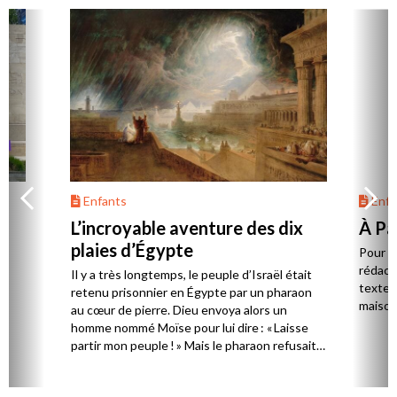
Enfants
Enfa
L’incroyable aventure des dix
À Pâ
plaies d’Égypte
Pour P
rédact
Il y a très longtemps, le peuple d’Israël était
textes,
retenu prisonnier en Égypte par un pharaon
maison
au cœur de pierre. Dieu envoya alors un
homme nommé Moïse pour lui dire : « Laisse
partir mon peuple ! » Mais le pharaon refusait
toujours. Alors, pour lui montrer qu’il devait
écouter, dix signes impressionnants