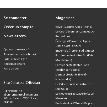
secouèrent tout le pays.
Se connecter
Magazines
Créer un compte
Réveil (Centre-Alpes-Rhône)
Le Cep (Cévennes-Languedoc-
Newsletters
Roussillon)
Échanges (Provence-Alpes-
Corse-Côte-d’Azur
)
Qui sommes-nous ?
Ensemble (Région Sud-Ouest)
Abonnements (boutique)
Paroles protestantes Est (Est-
FAQ - aide en ligne
Montbéliard)
Régie publicitaire
Paroles protestantes Paris
Faire un don
(Région parisienne)
Liens protestants (Nord-
Normandie)
Site édité par Olivétan
Le Ralliement (Consistoire de
Mulhouse)
04 72 00 08 54 –
Le Nouveau Messager(Alsace-
abonnement@olivetan.org
20 rue Calliet - 69001 Lyon,
Moselle)
France
Protestant de l'Ouest (Région