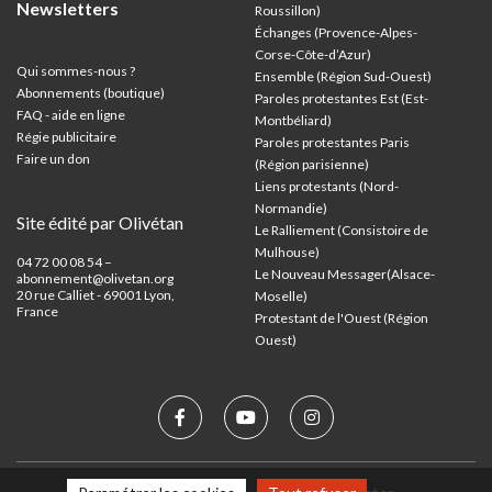
Newsletters
Roussillon)
Échanges (Provence-Alpes-
Corse-Côte-d’Azur
)
Qui sommes-nous ?
Ensemble (Région Sud-Ouest)
Abonnements (boutique)
Paroles protestantes Est (Est-
FAQ - aide en ligne
Montbéliard)
Régie publicitaire
Paroles protestantes Paris
Faire un don
(Région parisienne)
Liens protestants (Nord-
Normandie)
Site édité par Olivétan
Le Ralliement (Consistoire de
Mulhouse)
04 72 00 08 54 –
Le Nouveau Messager(Alsace-
abonnement@olivetan.org
20 rue Calliet - 69001 Lyon,
Moselle)
France
Protestant de l'Ouest (Région
Ouest)