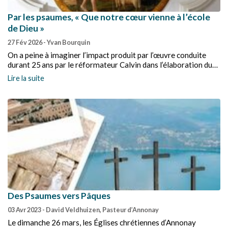
Par les psaumes, « Que notre cœur vienne à l’école
de Dieu »
27 Fév 2026
- Yvan Bourquin
On a peine à imaginer l’impact produit par l’œuvre conduite
durant 25 ans par le réformateur Calvin dans l’élaboration du
Psautier de Genève (l’appellation « Psautier huguenot » est
Lire la suite
plus tardive). Il fait mettre en rimes et en musique les psaumes
pour les faire chanter par toute l’assemblée des fidèles.
Des Psaumes vers Pâques
03 Avr 2023
- David Veldhuizen, Pasteur d’Annonay
Le dimanche 26 mars, les Églises chrétiennes d’Annonay