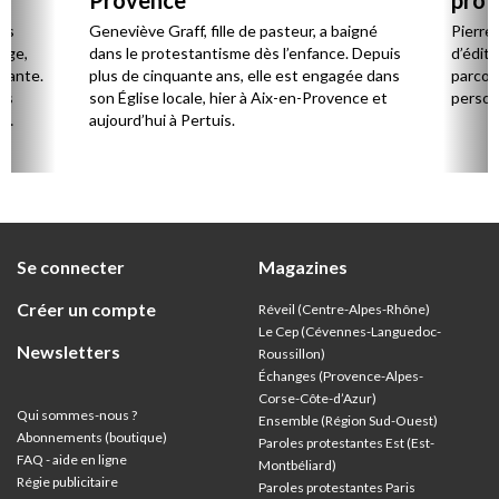
Provence
prot
Cerv
es
Geneviève Graff, fille de pasteur, a baigné
Pierre
Âge,
dans le protestantisme dès l’enfance. Depuis
d’éditi
stante.
plus de cinquante ans, elle est engagée dans
parcou
es
son Église locale, hier à Aix-en-Provence et
person
,
aujourd’hui à Pertuis.
ion
Se connecter
Magazines
Créer un compte
Réveil (Centre-Alpes-Rhône)
Le Cep (Cévennes-Languedoc-
Newsletters
Roussillon)
Échanges (Provence-Alpes-
Corse-Côte-d’Azur
)
Qui sommes-nous ?
Ensemble (Région Sud-Ouest)
Abonnements (boutique)
Paroles protestantes Est (Est-
FAQ - aide en ligne
Montbéliard)
Régie publicitaire
Paroles protestantes Paris