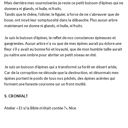
Mais derrière mes sournoiseries je reste ce petit buisson d’épines qui ne
donnera ni glands, ni huile, ni fruits.
Tandis que le chêne, l’olivier, le figuier, à force de ne s’abreuver que de
boue, ont noyé leur somptuosité dans la débauche. Plus aucun arbre
maintenant ne donne ni glands, ni huile, ni fruits.
Je suis le buisson d’épines, le reflet de nos consciences épineuses et
gangrenées. Aucun arbre n’a vu que de mes épines aurait pu éclore une
fleur s’il y avait eu bonne foi et loyauté, que de mon humble taille aurait
pu naître une ombre pour abriter un petit oiseau en été.
Je suis un buisson d’épines qui a transformé sa forêt en désert aride,
Car de la corruption ne découle que la destruction, et désormais mes
épines portent le poids de tous nos péchés, des épines acérées qui
forment une funeste couronne sur un front mutilé.
S. CR
ONFALT
Atelier « Et si la Bible m’était contée ?», Nice