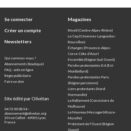
Se connecter
Magazines
Créer un compte
Réveil (Centre-Alpes-Rhône)
Le Cep (Cévennes-Languedoc-
Newsletters
Roussillon)
Échanges (Provence-Alpes-
Corse-Côte-d’Azur
)
Qui sommes-nous ?
Ensemble (Région Sud-Ouest)
Abonnements (boutique)
Paroles protestantes Est (Est-
FAQ - aide en ligne
Montbéliard)
Régie publicitaire
Paroles protestantes Paris
Faire un don
(Région parisienne)
Liens protestants (Nord-
Normandie)
Site édité par Olivétan
Le Ralliement (Consistoire de
Mulhouse)
04 72 00 08 54 –
Le Nouveau Messager(Alsace-
abonnement@olivetan.org
20 rue Calliet - 69001 Lyon,
Moselle)
France
Protestant de l'Ouest (Région
Ouest)