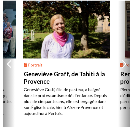
Portrait
Portr
Geneviève Graff, de Tahiti à la
Renc
Provence
prot
Cerv
es
Geneviève Graff, fille de pasteur, a baigné
Pierre
Âge,
dans le protestantisme dès l’enfance. Depuis
d’éditi
stante.
plus de cinquante ans, elle est engagée dans
parcou
es
son Église locale, hier à Aix-en-Provence et
person
,
aujourd’hui à Pertuis.
ion