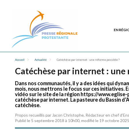
EN RÉGI
Accueil
Actualité
Catéchèse par internet : une réforme possible ?
Catéchèse par internet : une 
Dans nos communautés, il y a des idées qui dynam
mois, nous mettrons le focus sur ces initiatives.
vidéo sur le site de la région https://www.eglise
catéchèse par internet. La pasteure du Bassin d’
catéchèse.
Propos recueillis par Jacon Christophe, Rédacteur en chef d'En
Publié le 5 septembre 2018 à 10h00, modifié le 19 octobre 202