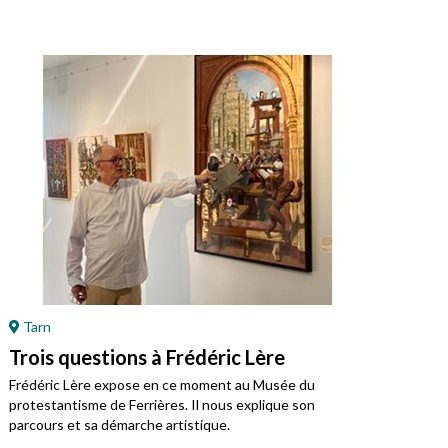
Tarn
Ré
Trois questions à Frédéric Lère
Ret
Mo
Frédéric Lère expose en ce moment au Musée du
protestantisme de Ferrières. Il nous explique son
Jean
parcours et sa démarche artistique.
régi