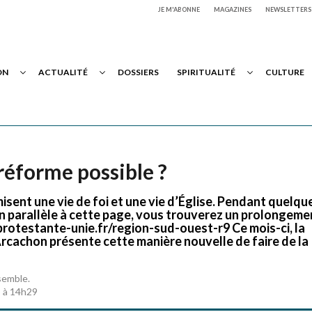
JE M'ABONNE
MAGAZINES
NEWSLETTERS
ON
ACTUALITÉ
DOSSIERS
SPIRITUALITÉ
CULTURE
réforme possible ?
isent une vie de foi et une vie d’Église. Pendant quelqu
 En parallèle à cette page, vous trouverez un prolongeme
-protestante-unie.fr/region-sud-ouest-r9 Ce mois-ci, la
Arcachon présente cette manière nouvelle de faire de la
semble.
5 à 14h29