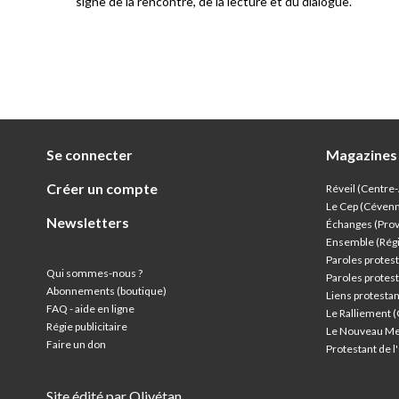
signe de la rencontre, de la lecture et du dialogue.
Se connecter
Magazines
Créer un compte
Réveil (Centre
Le Cep (Céven
Newsletters
Échanges (Pro
Ensemble (Rég
Paroles protest
Qui sommes-nous ?
Paroles protest
Abonnements (boutique)
Liens protesta
FAQ - aide en ligne
Le Ralliement 
Régie publicitaire
Le Nouveau Me
Faire un don
Protestant de 
Site édité par Olivétan