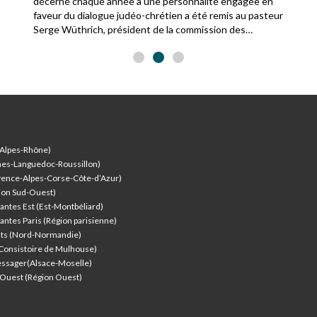
décerné chaque année à une personnalité engagée en
faveur du dialogue judéo-chrétien a été remis au pasteur
Serge Wüthrich, président de la commission des
relations avec le judaïsme de la Fédération protestante
de France.
-Alpes-Rhône)
nes-Languedoc-Roussillon)
vence-Alpes-Corse-Côte-d’Azur
)
ion Sud-Ouest)
antes Est (Est-Montbéliard)
antes Paris (Région parisienne)
nts (Nord-Normandie)
(Consistoire de Mulhouse)
ssager(Alsace-Moselle)
l'Ouest (Région Ouest)