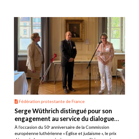
Fédération protestante de France
Serge Wüthrich distingué pour son
engagement au service du dialogue
judéo-chrétien
À l’occasion du 50ᵉ anniversaire de la Commission
européenne luthérienne « Église et judaïsme », le prix