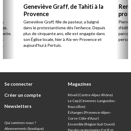
Geneviève Graff, de Tahiti à la
Renc
Provence
prot
Cerv
es
Geneviève Graff, fille de pasteur, a baigné
Pierre
Âge,
dans le protestantisme dès l’enfance. Depuis
d’éditi
stante.
plus de cinquante ans, elle est engagée dans
parcou
es
son Église locale, hier à Aix-en-Provence et
person
,
aujourd’hui à Pertuis.
ion
Se connecter
Magazines
Créer un compte
Réveil (Centre-Alpes-Rhône)
Le Cep (Cévennes-Languedoc-
Newsletters
Roussillon)
Échanges (Provence-Alpes-
Corse-Côte-d’Azur
)
Qui sommes-nous ?
Ensemble (Région Sud-Ouest)
Abonnements (boutique)
Paroles protestantes Est (Est-