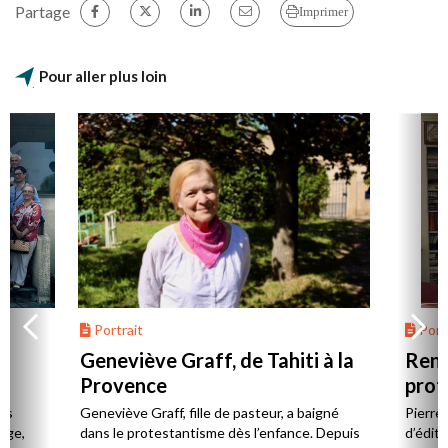
Partage
Imprimer
Pour aller plus loin
Portrait
Portr
Geneviève Graff, de Tahiti à la
Renc
Provence
prot
Cerv
es
Geneviève Graff, fille de pasteur, a baigné
Pierre
Âge,
dans le protestantisme dès l’enfance. Depuis
d’éditi