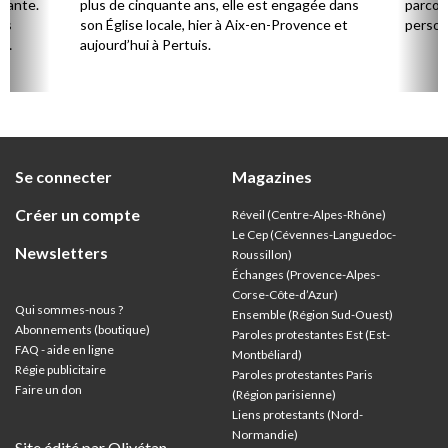
stante.
plus de cinquante ans, elle est engagée dans
parcou
es
son Église locale, hier à Aix-en-Provence et
person
,
aujourd’hui à Pertuis.
ion
Se connecter
Magazines
Créer un compte
Réveil (Centre-Alpes-Rhône)
Le Cep (Cévennes-Languedoc-
Newsletters
Roussillon)
Échanges (Provence-Alpes-
Corse-Côte-d’Azur
)
Qui sommes-nous ?
Ensemble (Région Sud-Ouest)
Abonnements (boutique)
Paroles protestantes Est (Est-
FAQ - aide en ligne
Montbéliard)
Régie publicitaire
Paroles protestantes Paris
Faire un don
(Région parisienne)
Liens protestants (Nord-
Normandie)
Site édité par Olivétan