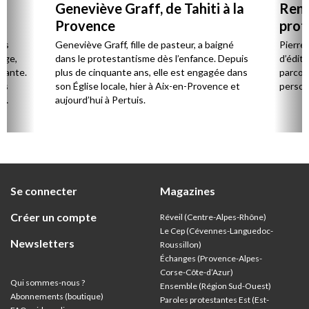
Geneviève Graff, de Tahiti à la
Renc
Provence
prot
Cerv
es
Geneviève Graff, fille de pasteur, a baigné
Pierre
Âge,
dans le protestantisme dès l’enfance. Depuis
d’éditi
stante.
plus de cinquante ans, elle est engagée dans
parcou
es
son Église locale, hier à Aix-en-Provence et
person
,
aujourd’hui à Pertuis.
ion
Se connecter
Magazines
Créer un compte
Réveil (Centre-Alpes-Rhône)
Le Cep (Cévennes-Languedoc-
Newsletters
Roussillon)
Échanges (Provence-Alpes-
Corse-Côte-d’Azur
)
Qui sommes-nous ?
Ensemble (Région Sud-Ouest)
Abonnements (boutique)
Paroles protestantes Est (Est-