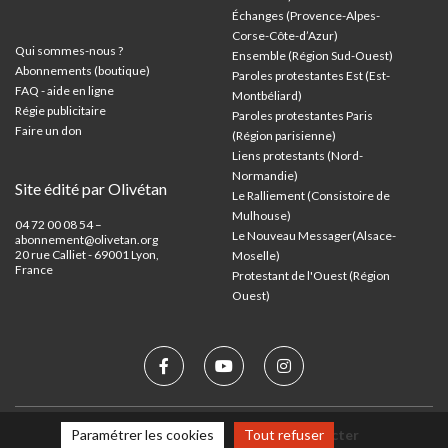
Échanges (Provence-Alpes-
Corse-Côte-d’Azur
)
Qui sommes-nous ?
Ensemble (Région Sud-Ouest)
Abonnements (boutique)
Paroles protestantes Est (Est-
FAQ - aide en ligne
Montbéliard)
Régie publicitaire
Paroles protestantes Paris
Faire un don
(Région parisienne)
Liens protestants (Nord-
Normandie)
Site édité par Olivétan
Le Ralliement (Consistoire de
Mulhouse)
04 72 00 08 54 –
Le Nouveau Messager(Alsace-
abonnement@olivetan.org
20 rue Calliet - 69001 Lyon,
Moselle)
France
Protestant de l'Ouest (Région
Ouest)
Paramétrer les cookies
Tout refuser
Mentions légales
Nous contacter