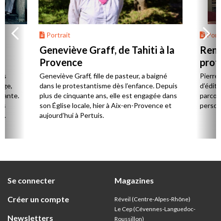
Portrait
Portr
Geneviève Graff, de Tahiti à la
Renc
Provence
prot
Cerv
es
Geneviève Graff, fille de pasteur, a baigné
Pierre
Âge,
dans le protestantisme dès l’enfance. Depuis
d’éditi
stante.
plus de cinquante ans, elle est engagée dans
parcou
es
son Église locale, hier à Aix-en-Provence et
person
,
aujourd’hui à Pertuis.
ion
Se connecter
Magazines
Créer un compte
Réveil (Centre-Alpes-Rhône)
Le Cep (Cévennes-Languedoc-
Newsletters
Roussillon)