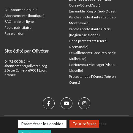
Corse-Côte-d’Azur
)
Qui sommes-nous ?
Ensemble (Région Sud-Ouest)
Abonnements (boutique)
Paroles protestantes Est (Est-
FAQ - aide en ligne
Montbéliard)
Régie publicitaire
Paroles protestantes Paris
Faire un don
(Région parisienne)
Liens protestants (Nord-
Normandie)
Site édité par Olivétan
Le Ralliement (Consistoire de
Mulhouse)
04 72 00 08 54 –
Le Nouveau Messager(Alsace-
abonnement@olivetan.org
20 rue Calliet - 69001 Lyon,
Moselle)
France
Protestant de l'Ouest (Région
Ouest)
Paramétrer les cookies
Tout refuser
Mentions légales
Nous contacter