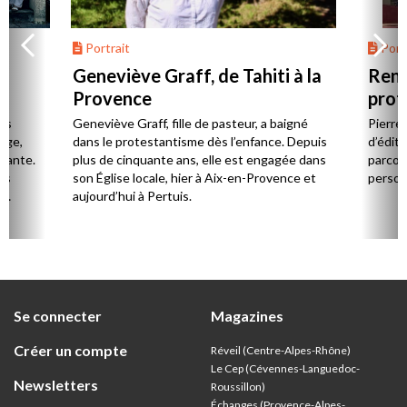
Portrait
Portr
Geneviève Graff, de Tahiti à la
Renc
Provence
prot
Cerv
es
Geneviève Graff, fille de pasteur, a baigné
Pierre
Âge,
dans le protestantisme dès l’enfance. Depuis
d’éditi
stante.
plus de cinquante ans, elle est engagée dans
parcou
es
son Église locale, hier à Aix-en-Provence et
person
,
aujourd’hui à Pertuis.
ion
Se connecter
Magazines
Créer un compte
Réveil (Centre-Alpes-Rhône)
Le Cep (Cévennes-Languedoc-
Newsletters
Roussillon)
Échanges (Provence-Alpes-