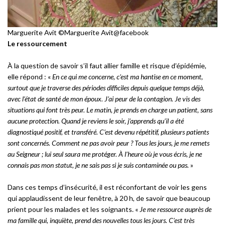
Marguerite Avit ©Marguerite Avit@facebook
Le ressourcement
À la question de savoir s’il faut allier famille et risque d’épidémie,
elle répond : «
En ce qui me concerne, c’est ma hantise en ce moment,
surtout que je traverse des périodes difficiles depuis quelque temps déjà,
avec l’état de santé de mon époux. J’ai peur de la contagion. Je vis des
situations qui font très peur. Le matin, je prends en charge un patient, sans
aucune protection. Quand je reviens le soir, j’apprends qu’il a été
diagnostiqué positif, et transféré. C’est devenu répétitif, plusieurs patients
sont concernés. Comment ne pas avoir peur ? Tous les jours, je me remets
au Seigneur ; lui seul saura me protéger. À l’heure où je vous écris, je ne
connais pas mon statut, je ne sais pas si je suis contaminée ou pas.
»
Dans ces temps d’insécurité, il est réconfortant de voir les gens
qui applaudissent de leur fenêtre, à 20 h, de savoir que beaucoup
prient pour les malades et les soignants. «
Je me ressource auprès de
ma famille qui, inquiète, prend des nouvelles tous les jours. C’est très