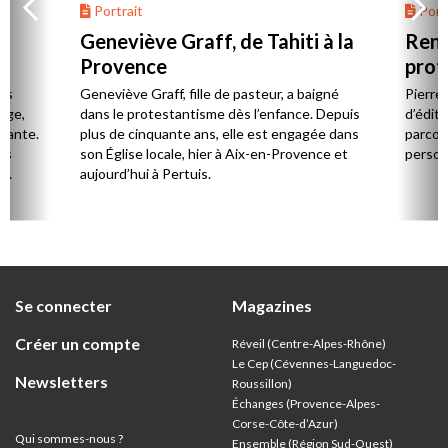
Portrait
Portr
Geneviève Graff, de Tahiti à la
Renc
Provence
prot
Cerv
es
Geneviève Graff, fille de pasteur, a baigné
Pierre
Âge,
dans le protestantisme dès l’enfance. Depuis
d’éditi
stante.
plus de cinquante ans, elle est engagée dans
parcou
es
son Église locale, hier à Aix-en-Provence et
person
,
aujourd’hui à Pertuis.
ion
Se connecter
Magazines
Créer un compte
Réveil (Centre-Alpes-Rhône)
Le Cep (Cévennes-Languedoc-
Newsletters
Roussillon)
Échanges (Provence-Alpes-
Corse-Côte-d’Azur
)
Qui sommes-nous ?
Ensemble (Région Sud-Ouest)