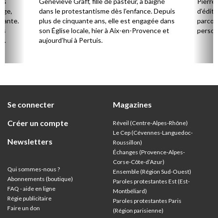
Cerv
es
Geneviève Graff, fille de pasteur, a baigné
Pierre
Âge,
dans le protestantisme dès l’enfance. Depuis
d’éditi
stante.
plus de cinquante ans, elle est engagée dans
parcou
es
son Église locale, hier à Aix-en-Provence et
person
,
aujourd’hui à Pertuis.
ion
Se connecter
Magazines
Créer un compte
Réveil (Centre-Alpes-Rhône)
Le Cep (Cévennes-Languedoc-
Newsletters
Roussillon)
Échanges (Provence-Alpes-
Corse-Côte-d’Azur
)
Qui sommes-nous ?
Ensemble (Région Sud-Ouest)
Abonnements (boutique)
Paroles protestantes Est (Est-
FAQ - aide en ligne
Montbéliard)
Régie publicitaire
Paroles protestantes Paris
Faire un don
(Région parisienne)