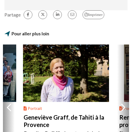
Partage
Imprimer
Pour aller plus loin
Portrait
Portr
Geneviève Graff, de Tahiti à la
Renc
Provence
prot