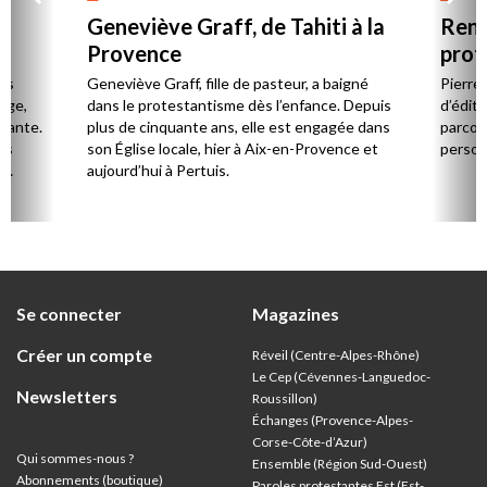
Geneviève Graff, de Tahiti à la
Renc
Provence
prot
Cerv
es
Geneviève Graff, fille de pasteur, a baigné
Pierre
Âge,
dans le protestantisme dès l’enfance. Depuis
d’éditi
stante.
plus de cinquante ans, elle est engagée dans
parcou
es
son Église locale, hier à Aix-en-Provence et
person
,
aujourd’hui à Pertuis.
ion
Se connecter
Magazines
Créer un compte
Réveil (Centre-Alpes-Rhône)
Le Cep (Cévennes-Languedoc-
Newsletters
Roussillon)
Échanges (Provence-Alpes-
Corse-Côte-d’Azur
)
Qui sommes-nous ?
Ensemble (Région Sud-Ouest)
Abonnements (boutique)
Paroles protestantes Est (Est-