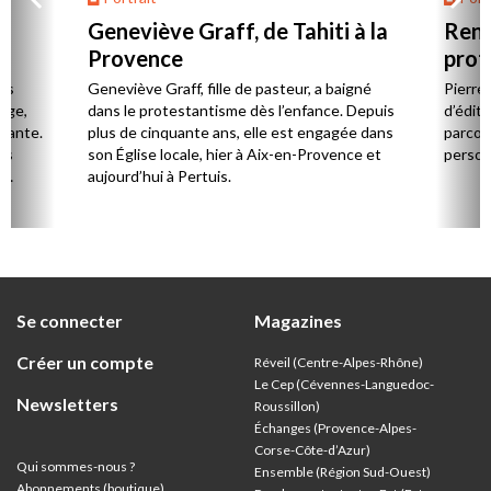
Geneviève Graff, de Tahiti à la
Renc
Provence
prot
Cerv
es
Geneviève Graff, fille de pasteur, a baigné
Pierre
Âge,
dans le protestantisme dès l’enfance. Depuis
d’éditi
stante.
plus de cinquante ans, elle est engagée dans
parcou
es
son Église locale, hier à Aix-en-Provence et
person
,
aujourd’hui à Pertuis.
ion
Se connecter
Magazines
Créer un compte
Réveil (Centre-Alpes-Rhône)
Le Cep (Cévennes-Languedoc-
Newsletters
Roussillon)
Échanges (Provence-Alpes-
Corse-Côte-d’Azur
)
Qui sommes-nous ?
Ensemble (Région Sud-Ouest)
Abonnements (boutique)